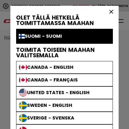
Pause the horizontal scroll animation.
00€ OSTOKSESTA ILMAINEN TOIMITUS
PALAUTUS
YLI 200€ OSTOKSEST
YLI 200€ OSTOKSESTA ILMAINEN TOIMITUS
PALAUTU
×
OLET TÄLLÄ HETKELLÄ
0
FI
TOIMITTAMASSA MAAHAN
SUOMI - SUOMI
Home
Jääkiekkotarvikkeet
TOIMITA TOISEEN MAAHAN
VALITSEMALLA
CANADA - ENGLISH
CANADA - FRANÇAIS
UNITED STATES - ENGLISH
SWEDEN - ENGLISH
SVERIGE - SVENSKA