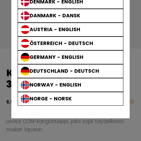
DENMARK - ENGLISH
DANMARK - DANSK
AUSTRIA - ENGLISH
ÖSTERREICH - DEUTSCH
GERMANY - ENGLISH
KANGASTEIPPI 25M X
DEUTSCHLAND - DEUTSCH
36MM VALKOINEN
NORWAY - ENGLISH
NORGE - NORSK
0.0
3,9 out of 5 
8,90 €
Leveä CCM-kangasteippi, joka sopii täydellisesti
mailan lapaan.