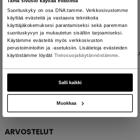
Tämä sivusto käyttää evästeitä
Suorituskyky on osa DNA:tamme. Verkkosivustomme
käyttää evästeitä ja vastaavia tekniikoita
AVAA SOSIAAL
käyttäjäkokemuksesi parantamiseksi sekä paremman
suorituskyvyn ja mukautetun sisällön tarjoamiseksi.
Käytämme evästeitä myös verkkosivuston
perustoimintoihin ja -asetuksiin. Lisätietoja evästeiden
TUOTEKUVAT
TEKNISET TIEDOT
ARVOSTEL
käytöstämme löydät
Tietosuojakäytännöstämme
.
TEKNISET TIEDOT
Salli kaikki
TUNNUS
TAPECLOTMW-SR
AGE GROUP
Senior
Muokkaa
ARVOSTELUT