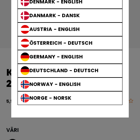
DENMARK - ENGLISH
DANMARK - DANSK
AUSTRIA - ENGLISH
ÖSTERREICH - DEUTSCH
GERMANY - ENGLISH
KANGASTEIPPI 20M X
DEUTSCHLAND - DEUTSCH
25MM MUSTA
NORWAY - ENGLISH
NORGE - NORSK
0.0
3,4 out of 5 
5,90 €
VÄRI