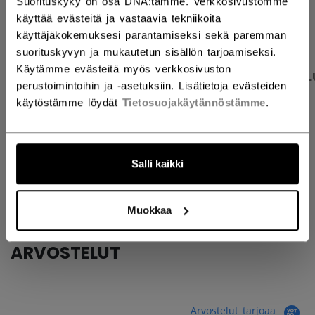
Suorituskyky on osa DNA:tamme. Verkkosivustomme
AVAA SOSIAAL
käyttää evästeitä ja vastaavia tekniikoita
käyttäjäkokemuksesi parantamiseksi sekä paremman
suorituskyvyn ja mukautetun sisällön tarjoamiseksi.
Käytämme evästeitä myös verkkosivuston
TUOTEKUVAT
TEKNISET TIEDOT
ARVOSTEL
perustoimintoihin ja -asetuksiin. Lisätietoja evästeiden
käytöstämme löydät
Tietosuojakäytännöstämme
.
TEKNISET TIEDOT
TUNNUS
TAPECLOTSB-SR
Salli kaikki
AGE GROUP
Senior
Muokkaa
ARVOSTELUT
Arvostelut tarjoaa