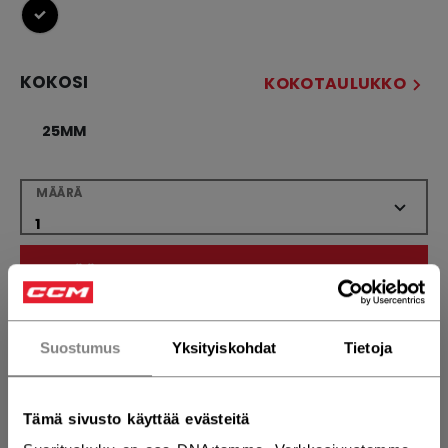
selected
KOKOSI
KOKOTAULUKKO
25MM
MÄÄRÄ
LISÄÄ OSTOSKORIIN
ETSI MYYMÄLÄSTÄ
Suostumus
Yksityiskohdat
Tietoja
Toimitusehdot
Ilmainen palautus
Tämä sivusto käyttää evästeitä