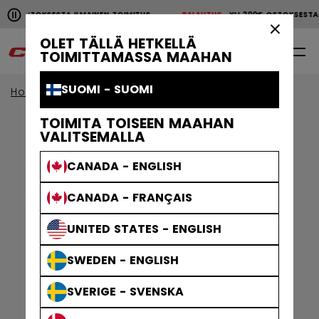
Pause the horizontal scroll animation.
200€ OSTOKSESTA ILMAINEN TOIMITUS
PALAUTUS
YLI 200€ OSTOKSEST
YLI 200€ OSTOKSESTA ILMAINEN TOIMITUS
PALAUTU
×
OLET TÄLLÄ HETKELLÄ
0
FI
TOIMITTAMASSA MAAHAN
SUOMI - SUOMI
Home
Jääkiekkotarvikkeet
TOIMITA TOISEEN MAAHAN
VALITSEMALLA
CANADA - ENGLISH
CANADA - FRANÇAIS
UNITED STATES - ENGLISH
SWEDEN - ENGLISH
SVERIGE - SVENSKA