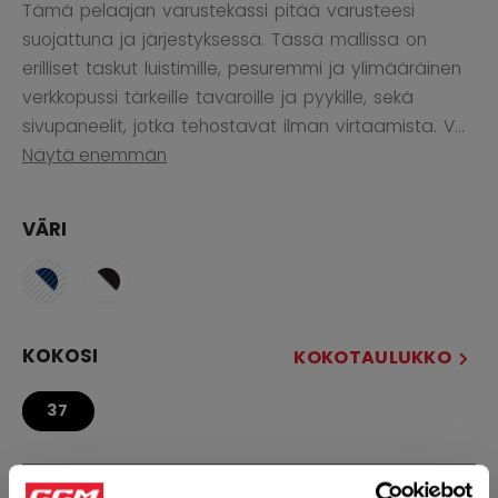
Tämä pelaajan varustekassi pitää varusteesi
suojattuna ja järjestyksessä. Tässä mallissa on
erilliset taskut luistimille, pesuremmi ja ylimääräinen
verkkopussi tärkeille tavaroille ja pyykille, sekä
sivupaneelit, jotka tehostavat ilman virtaamista. V...
Näytä enemmän
VÄRI
KOKOSI
KOKOTAULUKKO
37
MÄÄRÄ