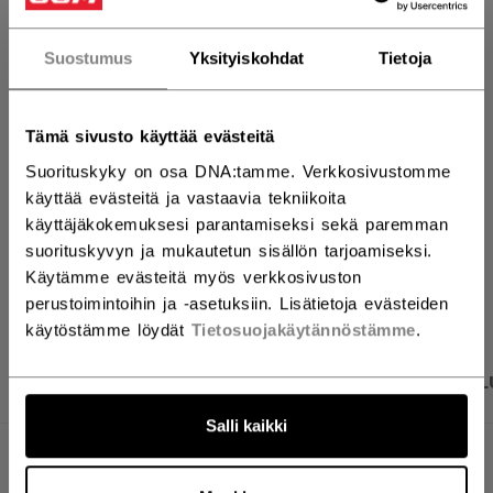
Suostumus
Yksityiskohdat
Tietoja
LISÄÄ OSTOSKORIIN
ETSI MYYMÄLÄSTÄ
Tämä sivusto käyttää evästeitä
Suorituskyky on osa DNA:tamme. Verkkosivustomme
Toimitusehdot
Ilmainen palautus
käyttää evästeitä ja vastaavia tekniikoita
käyttäjäkokemuksesi parantamiseksi sekä paremman
suorituskyvyn ja mukautetun sisällön tarjoamiseksi.
AVAA SOSIAAL
Käytämme evästeitä myös verkkosivuston
perustoimintoihin ja -asetuksiin. Lisätietoja evästeiden
käytöstämme löydät
Tietosuojakäytännöstämme
.
TUOTEKUVAT
TEKNISET TIEDOT
ARVOSTEL
Salli kaikki
TEKNISET TIEDOT