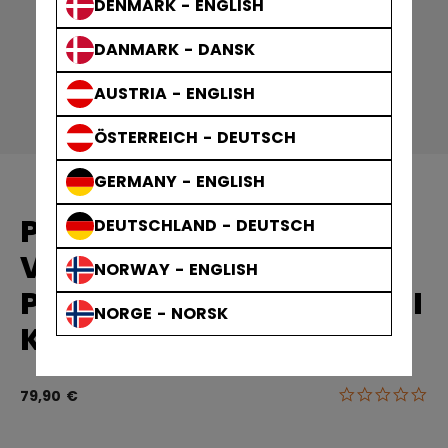
DENMARK - ENGLISH
DANMARK - DANSK
AUSTRIA - ENGLISH
ÖSTERREICH - DEUTSCH
GERMANY - ENGLISH
PELAAJAN
DEUTSCHLAND - DEUTSCH
VARUSTEKASSIT
NORWAY - ENGLISH
PELAAJAN VARUSTEKASSI
NORGE - NORSK
KANNETTAVA
0.0
3,1 out of 5 c
79,90 €