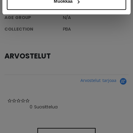
Muokkaa
TUNNUS
B51037-NA
AGE GROUP
N/A
COLLECTION
PBA
ARVOSTELUT
Arvostelut tarjoaa
0.0 star rating
0 Suosittelua