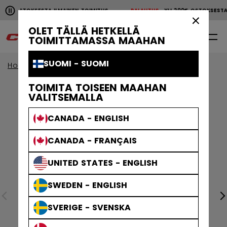
Pause the horizontal scroll animation.
200€ OSTOKSESTA ILMAINEN TOIMITUS
PALAUTUS
YLI 200€ OSTOKSES
YLI 200€ OSTOKSESTA ILMAINEN TOIMITUS
PALAUTU
×
OLET TÄLLÄ HETKELLÄ
0
FI
TOIMITTAMASSA MAAHAN
SUOMI - SUOMI
Home
Jääkiekkotarvikkeet
jaakiekko-kassit
TOIMITA TOISEEN MAAHAN
VALITSEMALLA
CANADA - ENGLISH
CANADA - FRANÇAIS
UNITED STATES - ENGLISH
SWEDEN - ENGLISH
SVERIGE - SVENSKA