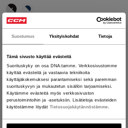
selected
KOKOSI
KOKOTAULUKKO
Suostumus
Yksityiskohdat
Tietoja
32WH
Tämä sivusto käyttää evästeitä
MÄÄRÄ
Suorituskyky on osa DNA:tamme. Verkkosivustomme
käyttää evästeitä ja vastaavia tekniikoita
käyttäjäkokemuksesi parantamiseksi sekä paremman
LISÄÄ OSTOSKORIIN
suorituskyvyn ja mukautetun sisällön tarjoamiseksi.
Käytämme evästeitä myös verkkosivuston
ETSI MYYMÄLÄSTÄ
perustoimintoihin ja -asetuksiin. Lisätietoja evästeiden
käytöstämme löydät
Tietosuojakäytännöstämme
.
Toimitusehdot
Ilmainen palautus