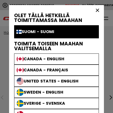
Pause the horizontal scroll animation.
200€ OSTOKSESTA ILMAINEN TOIMITUS
PALAUTUS
YLI 200€ OSTOKSEST
YLI 200€ OSTOKSESTA ILMAINEN TOIMITUS
PALAUTU
×
OLET TÄLLÄ HETKELLÄ
0
FI
TOIMITTAMASSA MAAHAN
SUOMI - SUOMI
Home
Jääkiekkotarvikkeet
jaakiekko-kassit
TOIMITA TOISEEN MAAHAN
VALITSEMALLA
CANADA - ENGLISH
CANADA - FRANÇAIS
UNITED STATES - ENGLISH
SWEDEN - ENGLISH
SVERIGE - SVENSKA