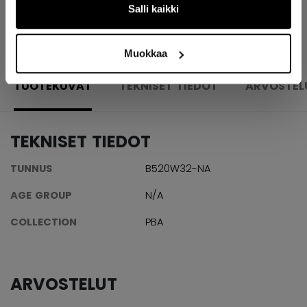
Salli kaikki
AVAA SOSIAAL
Muokkaa
TUOTEKUVAT
TEKNISET TIEDOT
ARVOSTEL
TEKNISET TIEDOT
TUNNUS
B520W32-NA
AGE GROUP
N/A
COLLECTION
PBA
ARVOSTELUT