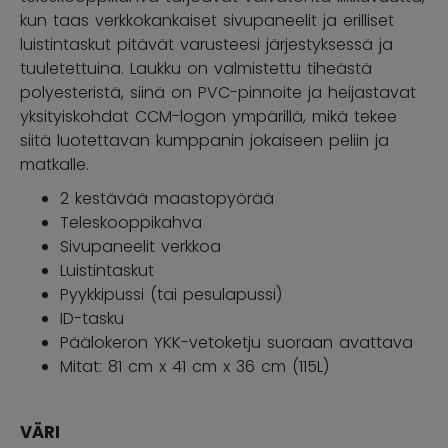
kun taas verkkokankaiset sivupaneelit ja erilliset
luistintaskut pitävät varusteesi järjestyksessä ja
tuuletettuina. Laukku on valmistettu tiheästä
polyesteristä, siinä on PVC-pinnoite ja heijastavat
yksityiskohdat CCM-logon ympärillä, mikä tekee
siitä luotettavan kumppanin jokaiseen peliin ja
matkalle.
2 kestävää maastopyörää
Teleskooppikahva
Sivupaneelit verkkoa
Luistintaskut
Pyykkipussi (tai pesulapussi)
ID-tasku
Päälokeron YKK-vetoketju suoraan avattava
Mitat: 81 cm x 41 cm x 36 cm (115L)
VÄRI