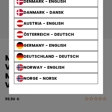
DENMARK - ENGLISH
DANMARK - DANSK
AUSTRIA - ENGLISH
ÖSTERREICH - DEUTSCH
GERMANY - ENGLISH
MAALIVAHDIN
DEUTSCHLAND - DEUTSCH
VARUSTELAUKUT
NORWAY - ENGLISH
MAALIVAHDIN
NORGE - NORSK
VARUSTEKASSI
0.0
5 out of 5 cu
99,90 €