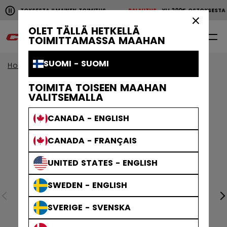
Pause the horizontal scroll animation.
00€ OSTOKSESTA ILMAINEN TOIMITUS
PALAUTUS
YLI 200€ OSTOKSEST
YLI 200€ OSTOKSESTA ILMAINEN TOIMITUS
PALAUTU
×
OLET TÄLLÄ HETKELLÄ
0
FI
TOIMITTAMASSA MAAHAN
SUOMI - SUOMI
Home
Jääkiekkotarvikkeet
jaakiekko-kassit
TOIMITA TOISEEN MAAHAN
VALITSEMALLA
CANADA - ENGLISH
CANADA - FRANÇAIS
UNITED STATES - ENGLISH
SWEDEN - ENGLISH
SVERIGE - SVENSKA