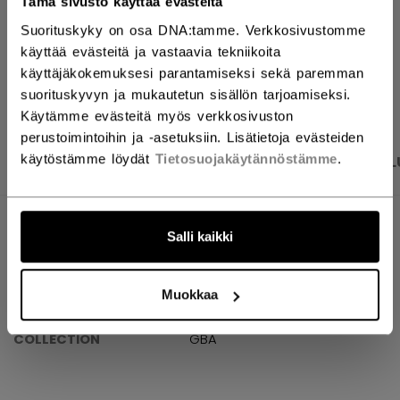
Tämä sivusto käyttää evästeitä
Toimitusehdot
Ilmainen palautus
Suorituskyky on osa DNA:tamme. Verkkosivustomme
käyttää evästeitä ja vastaavia tekniikoita
käyttäjäkokemuksesi parantamiseksi sekä paremman
AVAA SOSIAAL
suorituskyvyn ja mukautetun sisällön tarjoamiseksi.
Käytämme evästeitä myös verkkosivuston
perustoimintoihin ja -asetuksiin. Lisätietoja evästeiden
käytöstämme löydät
Tietosuojakäytännöstämme
.
TUOTEKUVAT
TEKNISET TIEDOT
ARVOSTEL
TEKNISET TIEDOT
Salli kaikki
TUNNUS
BGPRO42-NA
Muokkaa
AGE GROUP
N/A
COLLECTION
GBA