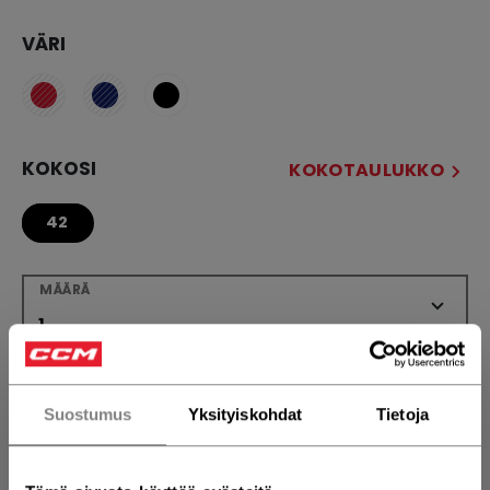
VÄRI
KOKOSI
KOKOTAULUKKO
42
MÄÄRÄ
LISÄÄ OSTOSKORIIN
Suostumus
Yksityiskohdat
Tietoja
ETSI MYYMÄLÄSTÄ