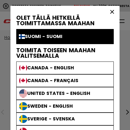
Pause the horizontal scroll animation.
00€ OSTOKSESTA ILMAINEN TOIMITUS
PALAUTUS
YLI 200€ OSTOKSEST
YLI 200€ OSTOKSESTA ILMAINEN TOIMITUS
PALAUTU
×
OLET TÄLLÄ HETKELLÄ
0
FI
TOIMITTAMASSA MAAHAN
SUOMI - SUOMI
Home
Jääkiekkotarvikkeet
jaakiekko-kassit
TOIMITA TOISEEN MAAHAN
VALITSEMALLA
CANADA - ENGLISH
CANADA - FRANÇAIS
UNITED STATES - ENGLISH
SWEDEN - ENGLISH
SVERIGE - SVENSKA