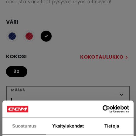
ansiosta varusteet pysyvät myös rutikuivina!
VÄRI
selected
KOKOSI
KOKOTAULUKKO
32
MÄÄRÄ
LISÄÄ OSTOSKORIIN
Suostumus
Yksityiskohdat
Tietoja
ETSI MYYMÄLÄSTÄ