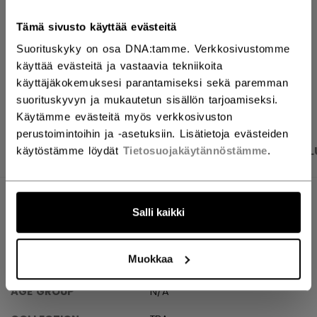
Tämä sivusto käyttää evästeitä
Toimitusehdot
Ilmainen palautus
Suorituskyky on osa DNA:tamme. Verkkosivustomme
käyttää evästeitä ja vastaavia tekniikoita
AVAA SOSIAAL
käyttäjäkokemuksesi parantamiseksi sekä paremman
suorituskyvyn ja mukautetun sisällön tarjoamiseksi.
Käytämme evästeitä myös verkkosivuston
perustoimintoihin ja -asetuksiin. Lisätietoja evästeiden
TUOTEKUVAT
TEKNISET TIEDOT
ARVOSTEL
käytöstämme löydät
Tietosuojakäytännöstämme
.
TEKNISET TIEDOT
Salli kaikki
TUNNUS
BTPRO32-NA
Muokkaa
VARASTONIMIKE
191520674694
AGE GROUP
N/A