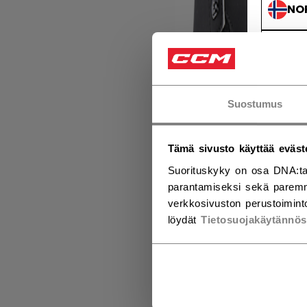
NO
NO
Suostumus
Tämä sivusto käyttää eväst
Suorituskyky on osa DNA:ta
parantamiseksi sekä paremm
verkkosivuston perustoiminto
löydät
Tietosuojakäytännö