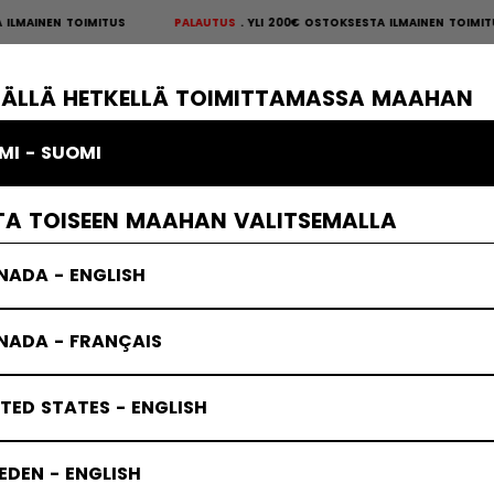
LMAINEN TOIMITUS
PALAUTUS
YLI 200€ OSTOKSESTA ILMAINEN TOIMI
S
×
ÄKIEKKOSUOJAT
MAALIVAHTI
VAATTEET
JÄÄKIEKKOTARVIKKE
TÄLLÄ HETKELLÄ TOIMITTAMASSA MAAHAN
MI - SUOMI
TA TOISEEN MAAHAN VALITSEMALLA
NADA - ENGLISH
NADA - FRANÇAIS
TED STATES - ENGLISH
DEN - ENGLISH