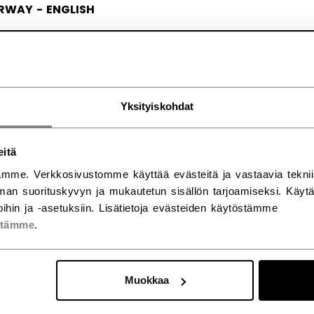
RWAY - ENGLISH
RGE - NORSK
Yksityiskohdat
eitä
mme. Verkkosivustomme käyttää evästeitä ja vastaavia teknii
an suorituskyvyn ja mukautetun sisällön tarjoamiseksi. Käy
ihin ja -asetuksiin. Lisätietoja evästeiden käytöstämme
stämme
.
Muokkaa