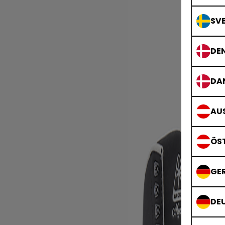
SVE
DE
DA
AUS
ÖS
GE
DE