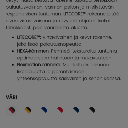
Kevyt mutta kestävä rakenne tuottaa tehokkaan
palautusvoiman, varman peiton ja miellyttävän,
responsiivisen tuntuman. LITECORE™‑rakenne pitää
kilven virtaviivaisena ja kevyenä ohjaten kiekot
tehokkaasti pois vaarallisilta alueilta.
LITECORE™:
Virtaviivainen ja kevyt rakenne,
joka lisää palautusnopeutta.
HEXA‑kämmen:
Pehmeä, teksturoitu tuntuma
optimaaliseen hallintaan ja mukavuuteen.
Flexmotion‑ranneke:
Muotoiltu lisäämään
liikelaajuutta ja parantamaan
yhteensopivuutta käsivarren ja kehon kanssa.
VÄRI