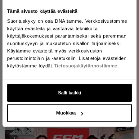
TUOTEKUVAT
KUVAUS
TEKNISET TIEDOT
Tämä sivusto käyttää evästeitä
Suorituskyky on osa DNA:tamme. Verkkosivustomme
käyttää evästeitä ja vastaavia tekniikoita
käyttäjäkokemuksesi parantamiseksi sekä paremman
suorituskyvyn ja mukautetun sisällön tarjoamiseksi.
Käytämme evästeitä myös verkkosivuston
perustoimintoihin ja -asetuksiin. Lisätietoja evästeiden
käytöstämme löydät
Tietosuojakäytännöstämme
.
Salli kaikki
Discover the new Tacks goalie line!
Muokkaa