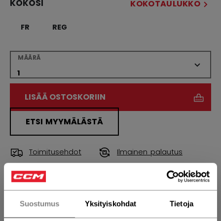
KOKOSI
KOKOTAULUKKO
FR
REG
MÄÄRÄ
LISÄÄ OSTOSKORIIN
ETSI MYYMÄLÄSTÄ
Toimitusehdot
Ilmainen palautus
AVAA SOSIAAL
Suostumus
Yksityiskohdat
Tietoja