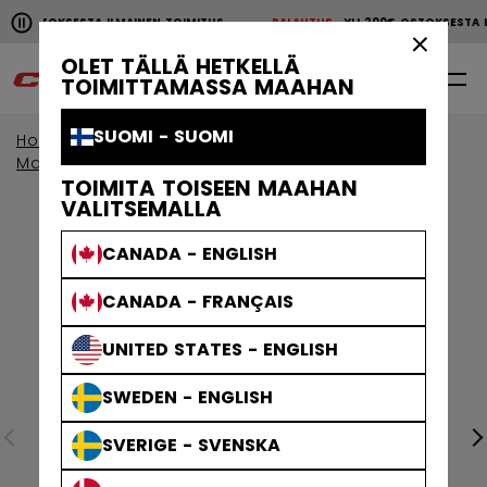
Pause the horizontal scroll animation.
0€ OSTOKSESTA ILMAINEN TOIMITUS
PALAUTUS
YLI 200€ OSTOKSESTA 
YLI 200€ OSTOKSESTA ILMAINEN TOIMITUS
PALAUTU
×
OLET TÄLLÄ HETKELLÄ
0
FI
TOIMITTAMASSA MAAHAN
SUOMI - SUOMI
Home
Maalivahti
Maalivahdin suojat
Maalivahdin Räpylä & Kilpi
TOIMITA TOISEEN MAAHAN
VALITSEMALLA
CANADA - ENGLISH
CANADA - FRANÇAIS
UNITED STATES - ENGLISH
SWEDEN - ENGLISH
SVERIGE - SVENSKA