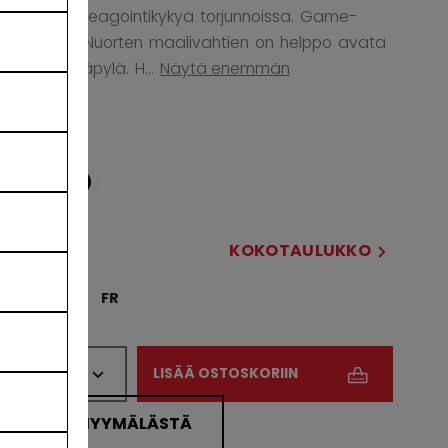
parantaa reagointikykyä torjunnoissa. Game-
Ready Fit: Nuorten maalivahtien on helppo avata
ja sulkea räpylä. H...
Näytä enemmän
VÄRI
selected
KOKOSI
KOKOTAULUKKO
REG
FR
MÄÄRÄ
LISÄÄ OSTOSKORIIN
ETSI MYYMÄLÄSTÄ