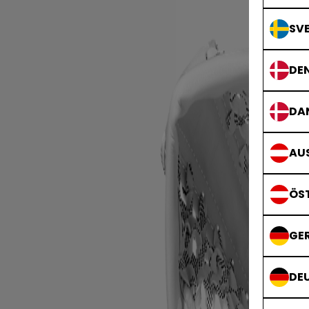
SVE
DE
DA
AUS
ÖS
GE
DE