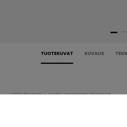
TUOTEKUVAT
KUVAUS
TEKN
CCM Phenom - goalie equipment designed
specifically with young goalies in mind!