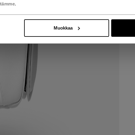
stämme
.
Muokkaa