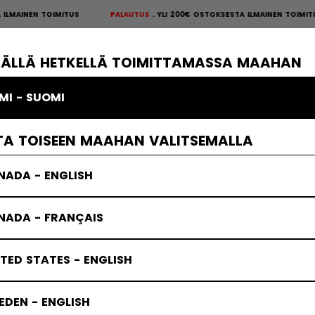
INEN TOIMITUS
PALAUTUS
YLI 200€ OSTOKSESTA ILMAINEN TOIMITUS
S
×
ÄKIEKKOSUOJAT
MAALIVAHTI
VAATTEET
JÄÄKIEKKOTARVIKKE
TÄLLÄ HETKELLÄ TOIMITTAMASSA MAAHAN
MI - SUOMI
vahdin Räpylä & Kilpi
TA TOISEEN MAAHAN VALITSEMALLA
NADA - ENGLISH
NADA - FRANÇAIS
TED STATES - ENGLISH
DEN - ENGLISH