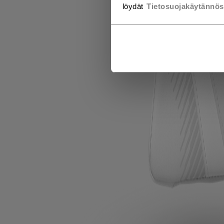
löydät
Tietosuojakäytännö