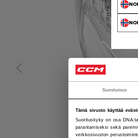
NO
NO
Suostumus
Tämä sivusto käyttää eväst
Suorituskyky on osa DNA:ta
parantamiseksi sekä paremm
verkkosivuston perustoiminto