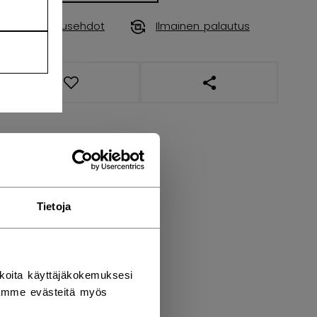
Toimitusehdot
Ilmainen palautus
AVAA SOSIAALISES
Tietoja
koita käyttäjäkokemuksesi
tämme evästeitä myös