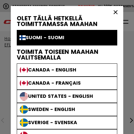
Pause the horizontal scroll animation.
 200€ OSTOKSESTA ILMAINEN TOIMITUS
PALAUTUS
YLI 200€ OSTOKSES
YLI 200€ OSTOKSESTA ILMAINEN TOIMITUS
PALAUTU
×
OLET TÄLLÄ HETKELLÄ
0
FI
TOIMITTAMASSA MAAHAN
SUOMI - SUOMI
Home
Maalivahti
Maalivahti Collection
EFLEX
TOIMITA TOISEEN MAAHAN
VALITSEMALLA
CANADA - ENGLISH
CANADA - FRANÇAIS
UNITED STATES - ENGLISH
SWEDEN - ENGLISH
SVERIGE - SVENSKA