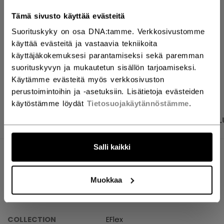
ETSI MYYMÄLÄSTÄ
Tämä sivusto käyttää evästeitä
Suorituskyky on osa DNA:tamme. Verkkosivustomme
Toimitusehdot
Ilmainen palautus
käyttää evästeitä ja vastaavia tekniikoita
käyttäjäkokemuksesi parantamiseksi sekä paremman
suorituskyvyn ja mukautetun sisällön tarjoamiseksi.
AVAA SOSIAAL
Käytämme evästeitä myös verkkosivuston
perustoimintoihin ja -asetuksiin. Lisätietoja evästeiden
käytöstämme löydät
Tietosuojakäytännöstämme
.
TUOTEKUVAT
TEKNISET TIEDOT
ARVOSTEL
Salli kaikki
TEKNISET TIEDOT
TUNNUS
GBE6.9CC-SR
Muokkaa
AGE GROUP
Senior
COLLECTION
EFlex