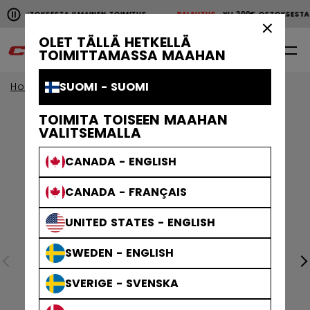
Pause the horizontal scroll animation.
00€ OSTOKSESTA ILMAINEN TOIMITUS
PALAUTUS
YLI 200€ OSTOKSEST
YLI 200€ OSTOKSESTA ILMAINEN TOIMITUS
PALAUTU
×
OLET TÄLLÄ HETKELLÄ
0
FI
TOIMITTAMASSA MAAHAN
SUOMI - SUOMI
Home
TOIMITA TOISEEN MAAHAN
VALITSEMALLA
CANADA - ENGLISH
CANADA - FRANÇAIS
UNITED STATES - ENGLISH
SWEDEN - ENGLISH
SVERIGE - SVENSKA