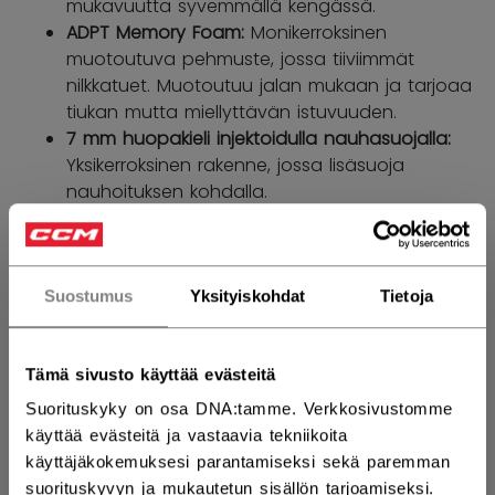
mukavuutta syvemmällä kengässä.
ADPT Memory Foam:
Monikerroksinen
muotoutuva pehmuste, jossa tiiviimmät
nilkkatuet. Muotoutuu jalan mukaan ja tarjoaa
tiukan mutta miellyttävän istuvuuden.
7 mm huopakieli injektoidulla nauhasuojalla:
Yksikerroksinen rakenne, jossa lisäsuoja
nauhoituksen kohdalla.
KOKO
KOKOTAULUKKO
Suostumus
Yksityiskohdat
Tietoja
4.0
4.5
5.0
5.5
6.0
not.available
not.available
6.5
not.available
Tämä sivusto käyttää evästeitä
Suorituskyky on osa DNA:tamme. Verkkosivustomme
LESTI
käyttää evästeitä ja vastaavia tekniikoita
käyttäjäkokemuksesi parantamiseksi sekä paremman
Regular
suorituskyvyn ja mukautetun sisällön tarjoamiseksi.