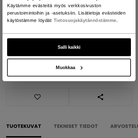
Käytämme evästeitä myös verkkosivuston
perustoimintoihin ja -asetuksiin. Lisätietoja evästeiden
MÄÄRÄ
käytöstämme löydät
Tietosuojakäytännöstämme
.
LISÄÄ OSTOSKORIIN
Salli kaikki
ETSI MYYMÄLÄSTÄ
Muokkaa
Toimitusehdot
Ilmainen palautus
AVAA SOSIAAL
TUOTEKUVAT
TEKNISET TIEDOT
ARVOSTEL