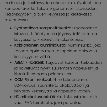
hallinnan ja kestävyyden ulkopeleihin. Synteettinen
komposiittikenkä takaa ergonomisen istuvuuden,
lisäjäykkyyden ja tuen kevyessä ja kestävässä
rakenteessa.
Synteettinen komposiittikenkä:
Ergonominen
istuvuus lisääntyneellä jäykkyydellä ja tuella
kevyessä ja kestävässä rakenteessa.
Kaksiosainen alumiinialusta:
Alumiinirunko, joka
tarjoaa optimaalisen tasapainon painon ja
kestävyyden välillä.
ABEC 7 ‑laakerit:
Tarjoavat korkean tarkkuuden
ja soveltuvat hyvin suurempiin nopeuksiin ja
kilpailullisempaan pelaamiseen.
CCM Rizon ‑renkaat:
Hi‑Lo‑kokoonpano,
82A‑kovuus, suunniteltu ulkokäyttöön ja
kehitetty ketteryyttä ja nopeutta varten.
HD‑mikrokuituvuori:
Erittäin kulutusta kestävä
vuori EVA‑kerroksella, joka parantaa