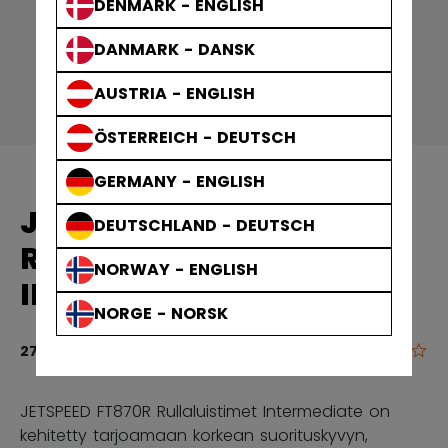
DENMARK - ENGLISH
DANMARK - DANSK
AUSTRIA - ENGLISH
ÖSTERREICH - DEUTSCH
GERMANY - ENGLISH
JETSPEED FT870R
DEUTSCHLAND - DEUTSCH
RULLALUISTIMET
NORWAY - ENGLISH
INTERMEDIATE
NORGE - NORSK
0.0
3,4 out of 5 
279,00 €
JETSPEED FT870R Rullaluistimet Intermediate on
kehitetty tarjoamaan korkean suorituskyvyn,