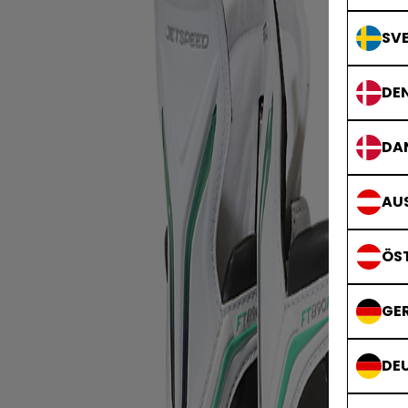
SVE
DE
DA
AUS
ÖS
GE
DE