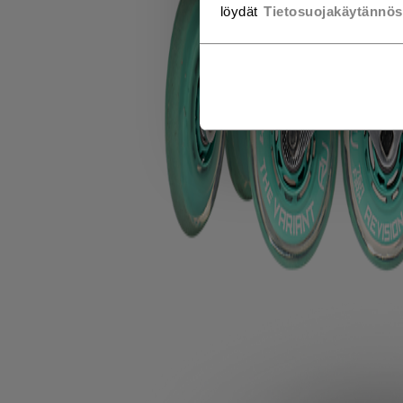
löydät
Tietosuojakäytännö