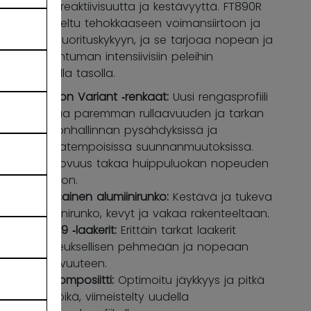
nopeutta, reaktiivisuutta ja kestävyyttä. FT890R
on suunniteltu tehokkaaseen voimansiirtoon ja
hallittuun suorituskykyyn, ja se tarjoaa nopean ja
vakaan tuntuman intensiivisiin peleihin
korkeimmalla tasolla.
Revision Variant ‑renkaat:
Uusi rengasprofiili
tarjoaa paremman rullaavuuden ja tarkan
joustonhallinnan pysähdyksissä ja
nopeatempoisissa suunnanmuutoksissa.
76A kovuus takaa huippuluokan nopeuden
ja pidon.
Yksiosainen alumiinirunko:
Kestävä ja tukeva
alumiinirunko, kevyt ja vakaa rakenteeltaan.
ABEC 9 ‑laakerit:
Erittäin tarkat laakerit
poikkeuksellisen pehmeään ja nopeaan
rullaavuuteen.
RFM‑komposiitti:
Optimoitu jäykkyys ja pitkä
käyttöikä, viimeistelty uudella