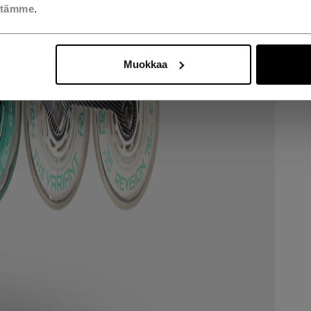
stämme
.
Muokkaa