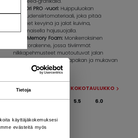
Jetspeed‑grafiikalla.
TotalDri PRO ‑vuori:
Huippuluokan
kosteudensiirtomateriaali, joka pitää
luistimet kevyinä ja jalat kuivina,
erinomaisella hajusuojalla.
ADPT Memory Foam:
Monikerroksinen
vaahtorakenne, jossa tiiviimmät
nilkkapehmusteet muotoutuvat jalan
mukaan ja tarjoavat napakan ja mukavan
istuvuuden.
KOKO
KOKOTAULUKKO
Tietoja
4.0
4.5
5.0
5.5
6.0
6.5
koita käyttäjäkokemuksesi
tämme evästeitä myös
LESTI