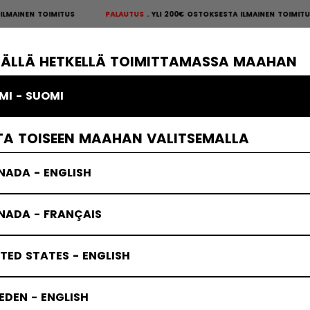
NEN TOIMITUS
PALAUTUS
YLI 200€ OSTOKSESTA ILMAINEN TOIMITUS
P
S
×
ÄKIEKKOSUOJAT
MAALIVAHTI
VAATTEET
JÄÄKIEKKOTARVIKKE
TÄLLÄ HETKELLÄ TOIMITTAMASSA MAAHAN
MI - SUOMI
TA TOISEEN MAAHAN VALITSEMALLA
NADA - ENGLISH
NADA - FRANÇAIS
TED STATES - ENGLISH
DEN - ENGLISH