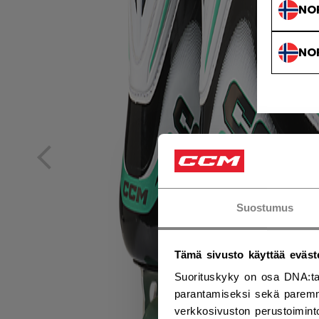
NO
NO
Suostumus
Tämä sivusto käyttää eväst
Suorituskyky on osa DNA:ta
parantamiseksi sekä paremm
verkkosivuston perustoiminto