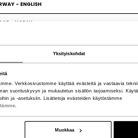
RWAY - ENGLISH
RGE - NORSK
Yksityiskohdat
eitä
mme. Verkkosivustomme käyttää evästeitä ja vastaavia teknii
an suorituskyvyn ja mukautetun sisällön tarjoamiseksi. Käy
ihin ja -asetuksiin. Lisätietoja evästeiden käytöstämme
stämme
.
Muokkaa