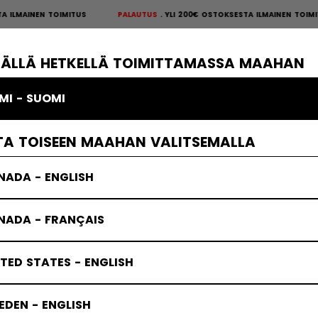
ILMAINEN TOIMITUS
PALAUTUS
YLI 200€ OSTOKSESTA ILMAINEN TOIM
S
×
ÄKIEKKOSUOJAT
MAALIVAHTI
VAATTEET
JÄÄKIEKKOTARVIKKE
TÄLLÄ HETKELLÄ TOIMITTAMASSA MAAHAN
MI - SUOMI
TA TOISEEN MAAHAN VALITSEMALLA
NADA - ENGLISH
NADA - FRANÇAIS
TED STATES - ENGLISH
DEN - ENGLISH