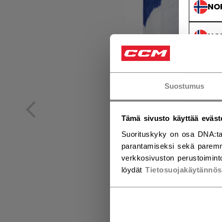
NO
NO
Suostumus
Tämä sivusto käyttää eväst
Suorituskyky on osa DNA:ta
parantamiseksi sekä paremm
verkkosivuston perustoiminto
löydät
Tietosuojakäytännö