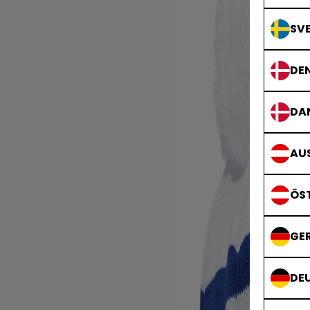
SVE
DE
DA
AUS
ÖS
GE
DE