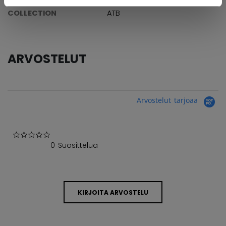
COLLECTION
ATB
ARVOSTELUT
Arvostelut tarjoaa
0.0 star rating
0 Suosittelua
KIRJOITA ARVOSTELU