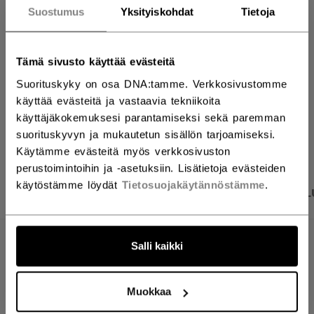
Suostumus
Yksityiskohdat
Tietoja
ETSI MYYMÄLÄSTÄ
Tämä sivusto käyttää evästeitä
Toimitusehdot
Ilmainen palautus
Suorituskyky on osa DNA:tamme. Verkkosivustomme
käyttää evästeitä ja vastaavia tekniikoita
käyttäjäkokemuksesi parantamiseksi sekä paremman
AVAA SOSIAAL
suorituskyvyn ja mukautetun sisällön tarjoamiseksi.
Käytämme evästeitä myös verkkosivuston
perustoimintoihin ja -asetuksiin. Lisätietoja evästeiden
käytöstämme löydät
Tietosuojakäytännöstämme
.
TUOTEKUVAT
TEKNISET TIEDOT
ARVOSTEL
TEKNISET TIEDOT
Salli kaikki
TUNNUS
FHO51A-AD
Muokkaa
AGE GROUP
Adult