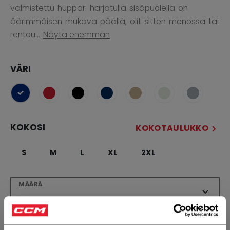
valmistettu huppari harjatulla sisäpuolella on
äärimmäisen mukava päällä, olit sitten menossa tai
rentou...
Näytä enemmän
VÄRI
selected
KOKOSI
KOKOTAULUKKO
S
M
L
XL
2XL
MÄÄRÄ
LISÄÄ OSTOSKORIIN