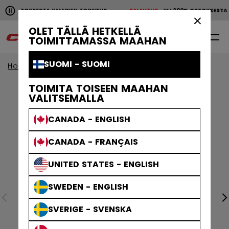
Pause the horizontal scroll animation.
00€ OSTOKSESTA ILMAINEN TOIMITUS
PALAUTUS
YLI 200€ OSTOKSEST
YLI 200€ OSTOKSESTA ILMAINEN TOIMITUS
PALAUTU
×
OLET TÄLLÄ HETKELLÄ
0
FI
TOIMITTAMASSA MAAHAN
SUOMI - SUOMI
Home
Vaatteet
TOIMITA TOISEEN MAAHAN
VALITSEMALLA
CANADA - ENGLISH
CANADA - FRANÇAIS
UNITED STATES - ENGLISH
SWEDEN - ENGLISH
SVERIGE - SVENSKA