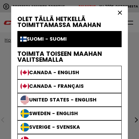
Pause the horizontal scroll animation.
00€ OSTOKSESTA ILMAINEN TOIMITUS
PALAUTUS
YLI 200€ OSTOKSEST
YLI 200€ OSTOKSESTA ILMAINEN TOIMITUS
PALAUTU
×
OLET TÄLLÄ HETKELLÄ
0
FI
TOIMITTAMASSA MAAHAN
SUOMI - SUOMI
Home
Vaatteet
TOIMITA TOISEEN MAAHAN
VALITSEMALLA
CANADA - ENGLISH
CANADA - FRANÇAIS
UNITED STATES - ENGLISH
SWEDEN - ENGLISH
SVERIGE - SVENSKA