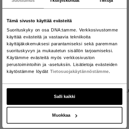
Suostumus
Yksityiskohdat
Tietoja
LISÄÄ OSTOSKORIIN
Tämä sivusto käyttää evästeitä
ETSI MYYMÄLÄSTÄ
Suorituskyky on osa DNA:tamme. Verkkosivustomme
käyttää evästeitä ja vastaavia tekniikoita
Toimitusehdot
Ilmainen palautus
käyttäjäkokemuksesi parantamiseksi sekä paremman
suorituskyvyn ja mukautetun sisällön tarjoamiseksi.
Käytämme evästeitä myös verkkosivuston
AVAA SOSIAAL
perustoimintoihin ja -asetuksiin. Lisätietoja evästeiden
käytöstämme löydät
Tietosuojakäytännöstämme
.
TUOTEKUVAT
TEKNISET TIEDOT
ARVOSTEL
Salli kaikki
TEKNISET TIEDOT
Muokkaa
TUNNUS
FHO59B-AD