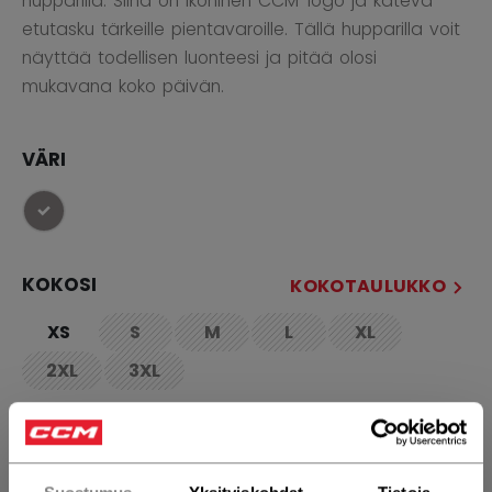
hupparilla. Siinä on ikoninen CCM-logo ja kätevä
etutasku tärkeille pientavaroille. Tällä hupparilla voit
näyttää todellisen luonteesi ja pitää olosi
mukavana koko päivän.
VÄRI
selected
KOKOSI
KOKOTAULUKKO
XS
S
M
L
XL
not.available
not.available
not.available
not.available
2XL
3XL
not.available
not.available
MÄÄRÄ