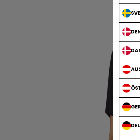
SVE
DE
DA
AUS
ÖS
GE
DE