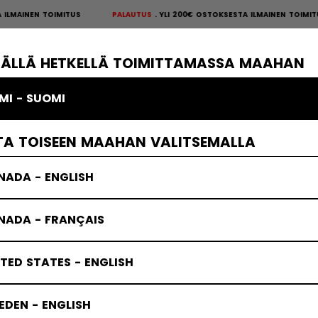
MAINEN TOIMITUS
PALAUTUS
YLI 200€ OSTOKSESTA ILMAINEN TOIMIT
S
×
ÄKIEKKOSUOJAT
MAALIVAHTI
VAATTEET
JÄÄKIEKKOTARVIKKE
TÄLLÄ HETKELLÄ TOIMITTAMASSA MAAHAN
MI - SUOMI
TA TOISEEN MAAHAN VALITSEMALLA
NADA - ENGLISH
NADA - FRANÇAIS
TED STATES - ENGLISH
DEN - ENGLISH