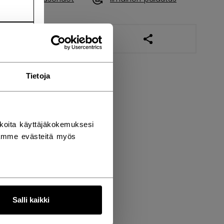
AVAA SOSIAALISES
Tietoja
koita käyttäjäkokemuksesi
tämme evästeitä myös
Salli kaikki