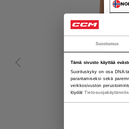
NO
NO
Suostumus
Tämä sivusto käyttää eväst
Suorituskyky on osa DNA:ta
parantamiseksi sekä paremm
verkkosivuston perustoiminto
löydät
Tietosuojakäytännö