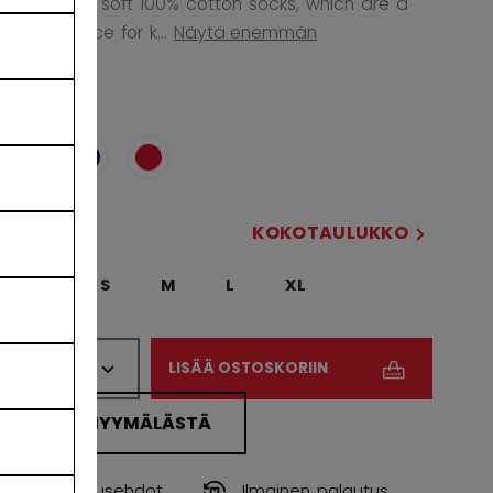
shorts and soft 100% cotton socks, which are a
great choice for k...
Näytä enemmän
VÄRI
selected
KOKOSI
KOKOTAULUKKO
XS
S
M
L
XL
MÄÄRÄ
LISÄÄ OSTOSKORIIN
ETSI MYYMÄLÄSTÄ
Toimitusehdot
Ilmainen palautus