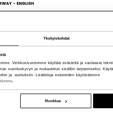
RWAY - ENGLISH
RGE - NORSK
Yksityiskohdat
eitä
mme. Verkkosivustomme käyttää evästeitä ja vastaavia teknii
an suorituskyvyn ja mukautetun sisällön tarjoamiseksi. Käy
ihin ja -asetuksiin. Lisätietoja evästeiden käytöstämme
stämme
.
Muokkaa