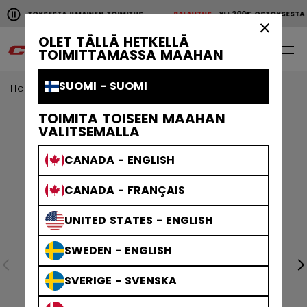
Pause the horizontal scroll animation.
00€ OSTOKSESTA ILMAINEN TOIMITUS
PALAUTUS
YLI 200€ OSTOKSEST
YLI 200€ OSTOKSESTA ILMAINEN TOIMITUS
PALAUTU
×
OLET TÄLLÄ HETKELLÄ
0
FI
TOIMITTAMASSA MAAHAN
SUOMI - SUOMI
Home
Vaatteet
TOIMITA TOISEEN MAAHAN
VALITSEMALLA
CANADA - ENGLISH
CANADA - FRANÇAIS
UNITED STATES - ENGLISH
SWEDEN - ENGLISH
SVERIGE - SVENSKA