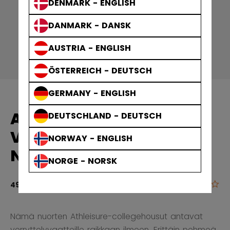
DENMARK - ENGLISH
DANMARK - DANSK
AUSTRIA - ENGLISH
ÖSTERREICH - DEUTSCH
GERMANY - ENGLISH
ATHLEISURE FLEECE
DEUTSCHLAND - DEUTSCH
VERRYTTELYHOUSUT
NORWAY - ENGLISH
NUORET
NORGE - NORSK
0.0
3,6 out of 5 
49,90 €
Nämä nuorten Athleisure-collegehousut antavat
verryttelyvaatteille raikkaan ilmeen. Erittäin pehmeä