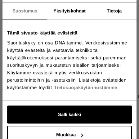
LISÄÄ OSTOSKORIIN
Suostumus
Yksityiskohdat
Tietoja
ETSI MYYMÄLÄSTÄ
Tämä sivusto käyttää evästeitä
Toimitusehdot
Ilmainen palautus
Suorituskyky on osa DNA:tamme. Verkkosivustomme
käyttää evästeitä ja vastaavia tekniikoita
käyttäjäkokemuksesi parantamiseksi sekä paremman
suorituskyvyn ja mukautetun sisällön tarjoamiseksi.
AVAA SOSIAAL
Käytämme evästeitä myös verkkosivuston
perustoimintoihin ja -asetuksiin. Lisätietoja evästeiden
käytöstämme löydät
Tietosuojakäytännöstämme
.
TUOTEKUVAT
TEKNISET TIEDOT
ARVOSTEL
Salli kaikki
TEKNISET TIEDOT
TUNNUS
PFP51A-YT
Muokkaa