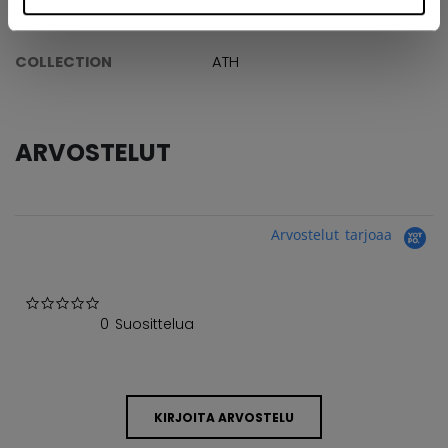
AGE GROUP
Youth
COLLECTION
ATH
ARVOSTELUT
Arvostelut tarjoaa
0.0 star rating
0 Suosittelua
KIRJOITA ARVOSTELU