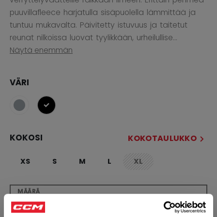
puuvillafleece harjatulla sisäpuolella lämmittää ja
tuntuu mukavalta. Päivitetty istuvuus ja taitetut
reunat nilkoissa luovat tyylikkään, urheilullise...
Näytä enemmän
VÄRI
selected
KOKOSI
KOKOTAULUKKO
XS
S
M
L
XL
not.available
MÄÄRÄ