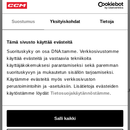
LISÄÄ OSTOSKORIIN
ETSI MYYMÄLÄSTÄ
Suostumus
Yksityiskohdat
Tietoja
Toimitusehdot
Ilmainen palautus
Tämä sivusto käyttää evästeitä
Suorituskyky on osa DNA:tamme. Verkkosivustomme
käyttää evästeitä ja vastaavia tekniikoita
AVAA SOSIAAL
käyttäjäkokemuksesi parantamiseksi sekä paremman
suorituskyvyn ja mukautetun sisällön tarjoamiseksi.
Käytämme evästeitä myös verkkosivuston
perustoimintoihin ja -asetuksiin. Lisätietoja evästeiden
TUOTEKUVAT
TEKNISET TIEDOT
ARVOSTEL
käytöstämme löydät
Tietosuojakäytännöstämme
.
TEKNISET TIEDOT
Salli kaikki
TUNNUS
SWEDENREP-SR