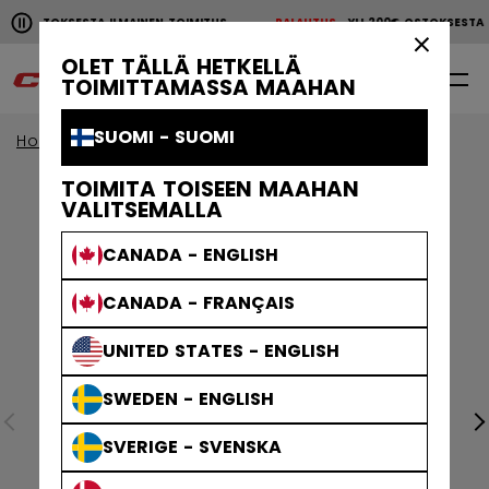
Pause the horizontal scroll animation.
00€ OSTOKSESTA ILMAINEN TOIMITUS
PALAUTUS
YLI 200€ OSTOKSEST
YLI 200€ OSTOKSESTA ILMAINEN TOIMITUS
PALAUTU
×
OLET TÄLLÄ HETKELLÄ
0
FI
TOIMITTAMASSA MAAHAN
SUOMI - SUOMI
Home
Vaatteet
TOIMITA TOISEEN MAAHAN
VALITSEMALLA
CANADA - ENGLISH
CANADA - FRANÇAIS
UNITED STATES - ENGLISH
SWEDEN - ENGLISH
SVERIGE - SVENSKA