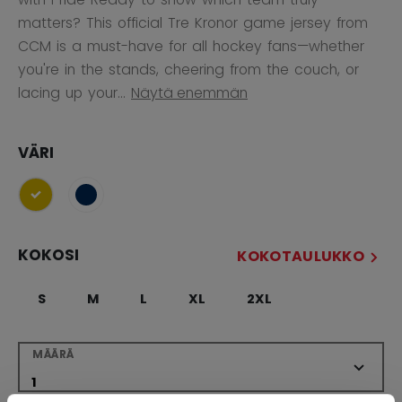
matters? This official Tre Kronor game jersey from
CCM is a must-have for all hockey fans—whether
you're in the stands, cheering from the couch, or
lacing up your...
Näytä enemmän
VÄRI
selected
KOKOSI
KOKOTAULUKKO
S
M
L
XL
2XL
MÄÄRÄ