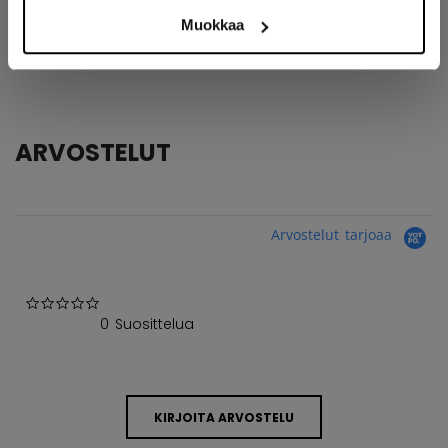
AGE GROUP
Senior
Muokkaa
COLLECTION
CGJ
ARVOSTELUT
Arvostelut tarjoaa
0.0 star rating
0 Suosittelua
KIRJOITA ARVOSTELU