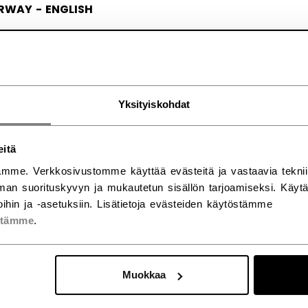
RWAY - ENGLISH
RGE - NORSK
Yksityiskohdat
eitä
mme. Verkkosivustomme käyttää evästeitä ja vastaavia teknii
an suorituskyvyn ja mukautetun sisällön tarjoamiseksi. Käy
ihin ja -asetuksiin. Lisätietoja evästeiden käytöstämme
stämme
.
Muokkaa