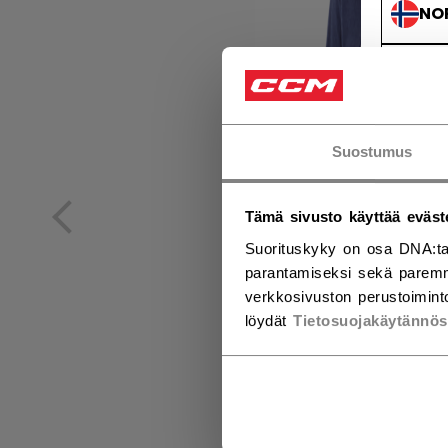
NO
NO
Suostumus
Tämä sivusto käyttää eväst
Suorituskyky on osa DNA:ta
parantamiseksi sekä paremm
verkkosivuston perustoiminto
löydät
Tietosuojakäytännö