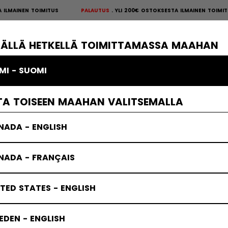
MAINEN TOIMITUS
PALAUTUS
YLI 200€ OSTOKSESTA ILMAINEN TOIMIT
S
×
ÄKIEKKOSUOJAT
MAALIVAHTI
VAATTEET
JÄÄKIEKKOTARVIKKE
TÄLLÄ HETKELLÄ TOIMITTAMASSA MAAHAN
MI - SUOMI
TA TOISEEN MAAHAN VALITSEMALLA
NADA - ENGLISH
NADA - FRANÇAIS
TED STATES - ENGLISH
DEN - ENGLISH