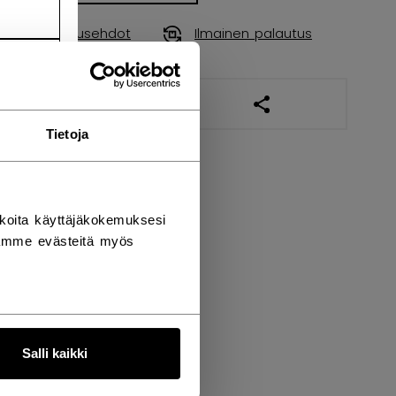
Toimitusehdot
Ilmainen palautus
AVAA SOSIAALISES
Tietoja
koita käyttäjäkokemuksesi
tämme evästeitä myös
Salli kaikki