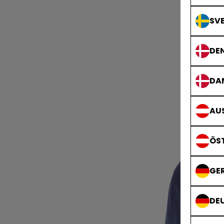
SVE
DE
DA
AUS
ÖS
GE
DE