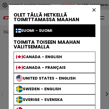
Pause the horizontal scroll animation.
00€ OSTOKSESTA ILMAINEN TOIMITUS
PALAUTUS
YLI 200€ OSTOKSEST
YLI 200€ OSTOKSESTA ILMAINEN TOIMITUS
PALAUTU
×
OLET TÄLLÄ HETKELLÄ
0
FI
TOIMITTAMASSA MAAHAN
SUOMI - SUOMI
Home
Vaatteet
TOIMITA TOISEEN MAAHAN
VALITSEMALLA
CANADA - ENGLISH
CANADA - FRANÇAIS
UNITED STATES - ENGLISH
SWEDEN - ENGLISH
SVERIGE - SVENSKA