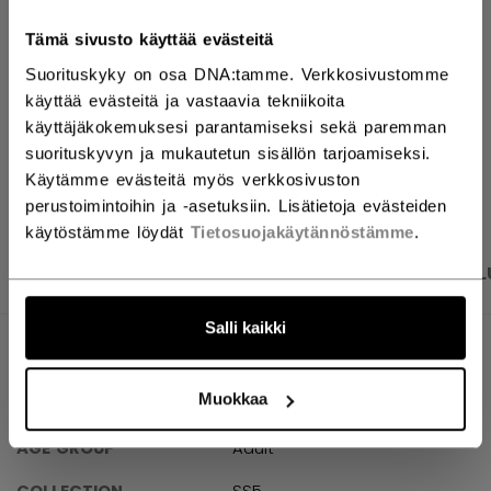
ETSI MYYMÄLÄSTÄ
Tämä sivusto käyttää evästeitä
Suorituskyky on osa DNA:tamme. Verkkosivustomme
Toimitusehdot
Ilmainen palautus
käyttää evästeitä ja vastaavia tekniikoita
käyttäjäkokemuksesi parantamiseksi sekä paremman
suorituskyvyn ja mukautetun sisällön tarjoamiseksi.
AVAA SOSIAAL
Käytämme evästeitä myös verkkosivuston
perustoimintoihin ja -asetuksiin. Lisätietoja evästeiden
käytöstämme löydät
Tietosuojakäytännöstämme
.
TUOTEKUVAT
TEKNISET TIEDOT
ARVOSTEL
Salli kaikki
TEKNISET TIEDOT
Muokkaa
TUNNUS
TTK54A-AD
AGE GROUP
Adult
COLLECTION
SS5