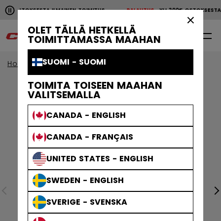
Pause the horizontal scroll animation.
00€ OSTOKSESTA ILMAINEN TOIMITUS
PALAUTUS
YLI 200€ OSTOKSEST
YLI 200€ OSTOKSESTA ILMAINEN TOIMITUS
PALAUTU
×
OLET TÄLLÄ HETKELLÄ
0
FI
TOIMITTAMASSA MAAHAN
SUOMI - SUOMI
Home
Vaatteet
Erikoisvalikoima
Stripe
TOIMITA TOISEEN MAAHAN
VALITSEMALLA
CANADA - ENGLISH
CANADA - FRANÇAIS
UNITED STATES - ENGLISH
SWEDEN - ENGLISH
SVERIGE - SVENSKA