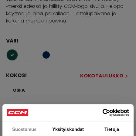
‑merkki edessä ja hillitty CCM‑logo sivulla. Helppo
käyttää ja aina paikallaan – ottelupäivänä ja
kaikkina muinakin päivinä.
VÄRI
selected
KOKOSI
KOKOTAULUKKO
OSFA
MÄÄRÄ
Suostumus
Yksityiskohdat
Tietoja
LISÄÄ OSTOSKORIIN