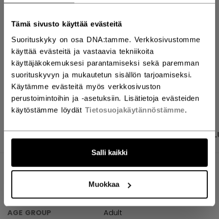
ETSI MYYMÄLÄSTÄ
Tämä sivusto käyttää evästeitä
Suorituskyky on osa DNA:tamme. Verkkosivustomme
Toimitusehdot
Ilmainen palautus
käyttää evästeitä ja vastaavia tekniikoita
käyttäjäkokemuksesi parantamiseksi sekä paremman
suorituskyvyn ja mukautetun sisällön tarjoamiseksi.
AVAA SOSIAAL
Käytämme evästeitä myös verkkosivuston
perustoimintoihin ja -asetuksiin. Lisätietoja evästeiden
käytöstämme löydät
Tietosuojakäytännöstämme
.
TUOTEKUVAT
TEKNISET TIEDOT
ARVOSTEL
Salli kaikki
TEKNISET TIEDOT
Muokkaa
TUNNUS
HTR61A-AD
AGE GROUP
Adult