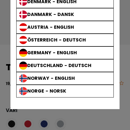
DENMARK - ENGLISH
DANMARK - DANSK
AUSTRIA - ENGLISH
ÖSTERREICH - DEUTSCH
GERMANY - ENGLISH
TREENIPAITA YOUTH
DEUTSCHLAND - DEUTSCH
NORWAY - ENGLISH
0.0
4,8 out of 5 
19,90 €
NORGE - NORSK
VÄRI