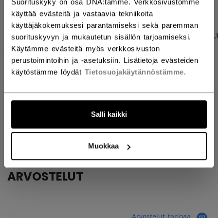
Suorituskyky on osa DNA:tamme. Verkkosivustomme
käyttää evästeitä ja vastaavia tekniikoita
käyttäjäkokemuksesi parantamiseksi sekä paremman
TUOTEKUVAT
TEKNISET TIEDOT
ARVOSTEL
suorituskyvyn ja mukautetun sisällön tarjoamiseksi.
Käytämme evästeitä myös verkkosivuston
perustoimintoihin ja -asetuksiin. Lisätietoja evästeiden
TEKNISET TIEDOT
käytöstämme löydät
Tietosuojakäytännöstämme
.
TUNNUS
TSS2TA-YT
AGE GROUP
Youth
Salli kaikki
COLLECTION
Team
Muokkaa
ARVOSTELUT
Arvostelut tarjoaa