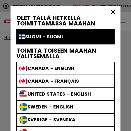
Pause the horizontal scroll animation.
€ OSTOKSESTA ILMAINEN TOIMITUS
PALAUTUS
YLI 200€ OSTOKSESTA 
YLI 200€ OSTOKSESTA ILMAINEN TOIMITUS
PALAUTU
×
OLET TÄLLÄ HETKELLÄ
0
FI
TOIMITTAMASSA MAAHAN
SUOMI - SUOMI
Home
Vaatteet
Miehet
Treenivaatteet
TOIMITA TOISEEN MAAHAN
VALITSEMALLA
CANADA - ENGLISH
CANADA - FRANÇAIS
UNITED STATES - ENGLISH
SWEDEN - ENGLISH
SVERIGE - SVENSKA