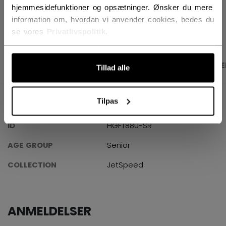
hjemmesidefunktioner og opsætninger. Ønsker du mere
ÅBN SOCIALE D
information om, hvordan vi anvender cookies, bedes du
se vores
Privatlivspolitik
.
PRODUKTBILLEDER
SPECIFIKATIONER
ANME
Tillad alle
Tilpas
SPECIFIKATIONER
ID
HGFT880-SR
AGE GROUP
Senior
COLLECTION
JetSpeed
ANMELDELSER