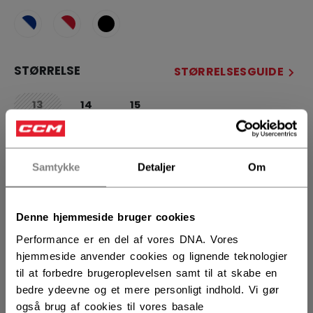
STØRRELSE
STØRRELSESGUIDE
13
14
15
not.available
ANTAL
Samtykke
Detaljer
Om
LÆG I KURV
Denne hjemmeside bruger cookies
FIND I BUTIK
Performance er en del af vores DNA. Vores
hjemmeside anvender cookies og lignende teknologier
til at forbedre brugeroplevelsen samt til at skabe en
Leveringsvilkår
Gratis retur
bedre ydeevne og et mere personligt indhold. Vi gør
også brug af cookies til vores basale