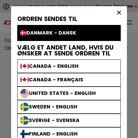
Pause the horizontal scroll animation.
E LEVERINGER
FRI FRAGT OVER 1600KR
GRATIS RETUR
30 DAGES ÅBENT KØB
HURT
Hurtige leveringer
Fri fragt over 1600kr
Gratis retur
30 da
×
ORDREN SENDES TIL
0
DA
DANMARK - DANSK
Home
Beskyttelsesudstyr
VÆLG ET ANDET LAND, HVIS DU
View By Collection
Jetspeed Beskyttelsesudstyr
ØNSKER AT SENDE ORDREN TIL
CANADA - ENGLISH
CANADA - FRANÇAIS
UNITED STATES - ENGLISH
SWEDEN - ENGLISH
SVERIGE - SVENSKA
FINLAND - ENGLISH