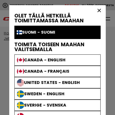
Pause the horizontal scroll animation.
00€ OSTOKSESTA ILMAINEN TOIMITUS
PALAUTUS
YLI 200€ OSTOKSESTA
YLI 200€ OSTOKSESTA ILMAINEN TOIMITUS
PALAUTU
×
OLET TÄLLÄ HETKELLÄ
0
FI
TOIMITTAMASSA MAAHAN
SUOMI - SUOMI
Home
Jääkiekkosuojat
View By Collection
Jetspeed - suojat
TOIMITA TOISEEN MAAHAN
VALITSEMALLA
CANADA - ENGLISH
CANADA - FRANÇAIS
UNITED STATES - ENGLISH
SWEDEN - ENGLISH
SVERIGE - SVENSKA