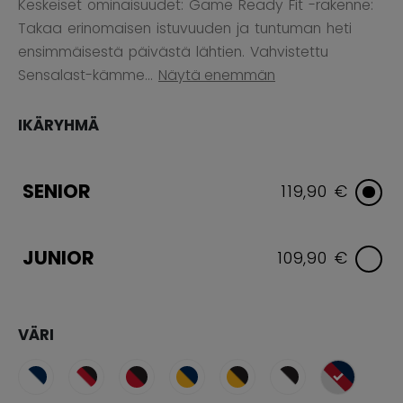
Keskeiset ominaisuudet: Game Ready Fit -rakenne:
Takaa erinomaisen istuvuuden ja tuntuman heti
ensimmäisestä päivästä lähtien. Vahvistettu
Sensalast-kämme...
Näytä enemmän
IKÄRYHMÄ
SENIOR
119,90 €
JUNIOR
109,90 €
VÄRI
selected