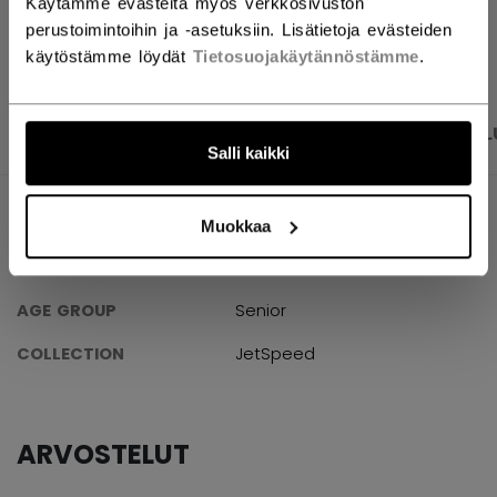
Käytämme evästeitä myös verkkosivuston
AVAA SOSIAAL
perustoimintoihin ja -asetuksiin. Lisätietoja evästeiden
käytöstämme löydät
Tietosuojakäytännöstämme
.
TUOTEKUVAT
TEKNISET TIEDOT
ARVOSTEL
Salli kaikki
TEKNISET TIEDOT
Muokkaa
TUNNUS
HGFT880-SR
AGE GROUP
Senior
COLLECTION
JetSpeed
ARVOSTELUT