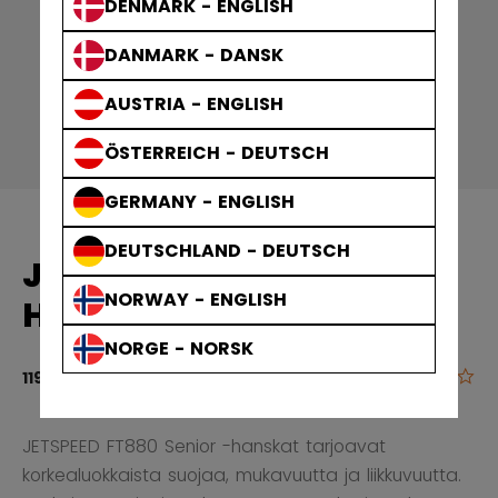
DENMARK - ENGLISH
DANMARK - DANSK
AUSTRIA - ENGLISH
ÖSTERREICH - DEUTSCH
GERMANY - ENGLISH
DEUTSCHLAND - DEUTSCH
JETSPEED FT880
NORWAY - ENGLISH
HANSKAT SENIOR
NORGE - NORSK
0.0
4,8 out of 5 
119,90 €
JETSPEED FT880 Senior -hanskat tarjoavat
korkealuokkaista suojaa, mukavuutta ja liikkuvuutta.