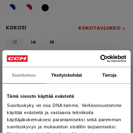
KOKOSI
KOKOTAULUKKO
13
14
15
not.available
MÄÄRÄ
Suostumus
Yksityiskohdat
Tietoja
LISÄÄ OSTOSKORIIN
Tämä sivusto käyttää evästeitä
ETSI MYYMÄLÄSTÄ
Suorituskyky on osa DNA:tamme. Verkkosivustomme
käyttää evästeitä ja vastaavia tekniikoita
Toimitusehdot
Ilmainen palautus
käyttäjäkokemuksesi parantamiseksi sekä paremman
suorituskyvyn ja mukautetun sisällön tarjoamiseksi.