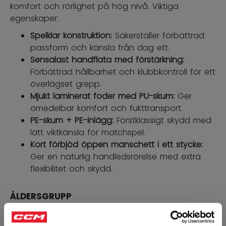
komfort och rörlighet på hög nivå. Viktiga
egenskaper:
Spelklar konstruktion:
Säkerställer förbättrad
passform och känsla från dag ett.
Sensalast handflata med förstärkning:
Förbättrad hållbarhet och klubbkontroll för ett
överlägset grepp.
Mjukt laminerat foder med PU-skum:
Ger
omedelbar komfort och fukttransport.
PE-skum + PE-inlägg:
Förstklassigt skydd med
lätt viktkänsla för matchspel.
Kort förbjöd öppen manschett i ett stycke:
Ger en naturlig handledsrörelse med extra
flexibilitet och skydd.
ÅLDERSGRUPP