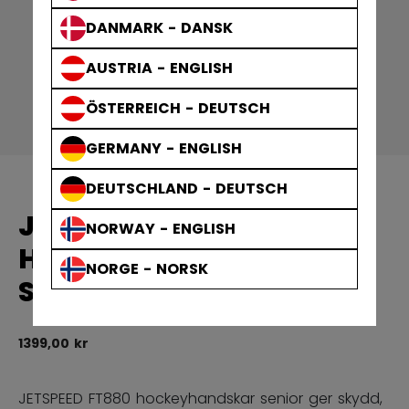
DANMARK - DANSK
AUSTRIA - ENGLISH
ÖSTERREICH - DEUTSCH
GERMANY - ENGLISH
DEUTSCHLAND - DEUTSCH
JETSPEED FT880
NORWAY - ENGLISH
HOCKEYHANDSKAR
NORGE - NORSK
SENIOR
1399,00 kr
4,
JETSPEED FT880 hockeyhandskar senior ger skydd,