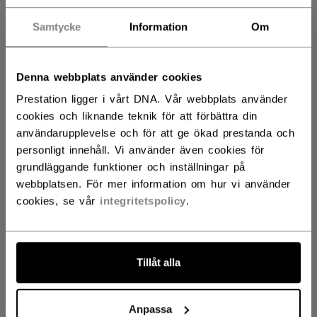
SENIOR
1399,00 kr
Samtycke
Information
Om
JUNIOR
1199,00 kr
Denna webbplats använder cookies
Prestation ligger i vårt DNA. Vår webbplats använder
cookies och liknande teknik för att förbättra din
FÄRG
användarupplevelse och för att ge ökad prestanda och
personligt innehåll. Vi använder även cookies för
selected
grundläggande funktioner och inställningar på
webbplatsen. För mer information om hur vi använder
cookies, se vår
integritetspolicy
.
STORLEK
STORLEKSGUIDE
Tillåt alla
13
14
15
not.available
Anpassa