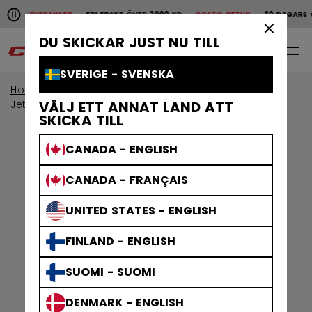
Pause the horizontal scroll animation.
BBA LEVERANSER
FRI FRAKT ÖVER 2000 KR
GRATIS RETUR
30 DAGARS Ö
Snabba leveranser
Fri frakt över 2000 kr
Grat
×
DU SKICKAR JUST NU TILL
0
SV
SVERIGE - SVENSKA
Home
Kroppsskydd
Visa efter kollektion
Jetspeed-skydd
VÄLJ ETT ANNAT LAND ATT
SKICKA TILL
CANADA - ENGLISH
CANADA - FRANÇAIS
UNITED STATES - ENGLISH
FINLAND - ENGLISH
SUOMI - SUOMI
DENMARK - ENGLISH