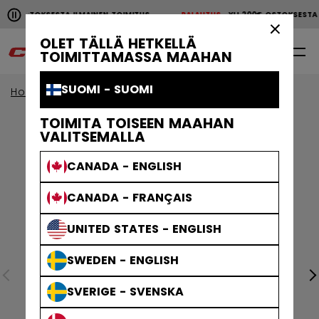
Pause the horizontal scroll animation.
00€ OSTOKSESTA ILMAINEN TOIMITUS
PALAUTUS
YLI 200€ OSTOKSEST
YLI 200€ OSTOKSESTA ILMAINEN TOIMITUS
PALAUTU
×
OLET TÄLLÄ HETKELLÄ
0
FI
TOIMITTAMASSA MAAHAN
SUOMI - SUOMI
Home
Jääkiekkosuojat
Ikäryhmä
Senior
TOIMITA TOISEEN MAAHAN
VALITSEMALLA
CANADA - ENGLISH
CANADA - FRANÇAIS
UNITED STATES - ENGLISH
SWEDEN - ENGLISH
SVERIGE - SVENSKA