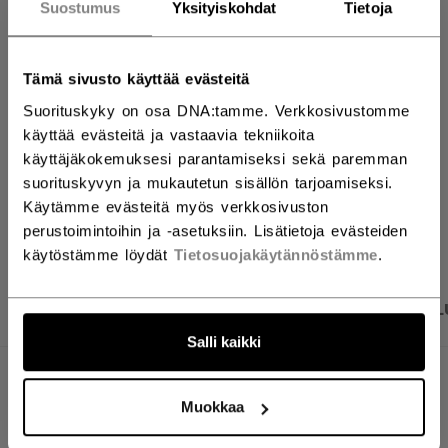
Suostumus
Yksityiskohdat
Tietoja
LISÄÄ OSTOSKORIIN
ETSI MYYMÄLÄSTÄ
Tämä sivusto käyttää evästeitä
Suorituskyky on osa DNA:tamme. Verkkosivustomme
käyttää evästeitä ja vastaavia tekniikoita
Toimitusehdot
Ilmainen palautus
käyttäjäkokemuksesi parantamiseksi sekä paremman
suorituskyvyn ja mukautetun sisällön tarjoamiseksi.
Käytämme evästeitä myös verkkosivuston
AVAA SOSIAAL
perustoimintoihin ja -asetuksiin. Lisätietoja evästeiden
käytöstämme löydät
Tietosuojakäytännöstämme
.
TUOTEKUVAT
TEKNISET TIEDOT
ARVOSTEL
Salli kaikki
TEKNISET TIEDOT
Muokkaa
TUNNUS
EPNEXT23-SR