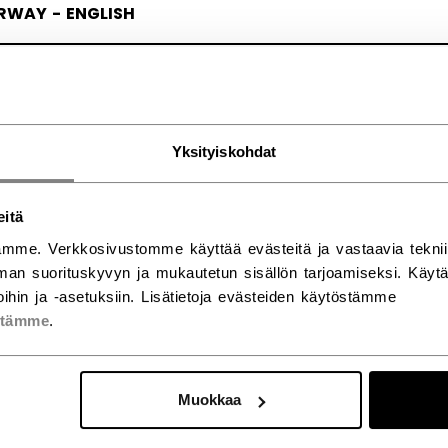
RWAY - ENGLISH
RGE - NORSK
Yksityiskohdat
eitä
mme. Verkkosivustomme käyttää evästeitä ja vastaavia teknii
an suorituskyvyn ja mukautetun sisällön tarjoamiseksi. Käy
ihin ja -asetuksiin. Lisätietoja evästeiden käytöstämme
stämme
.
Muokkaa