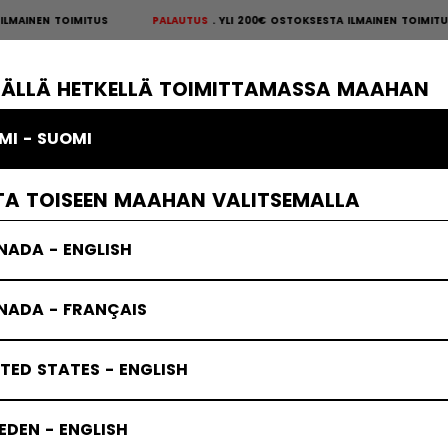
AINEN TOIMITUS
PALAUTUS
YLI 200€ OSTOKSESTA ILMAINEN TOIMITU
S
×
ÄKIEKKOSUOJAT
MAALIVAHTI
VAATTEET
JÄÄKIEKKOTARVIKKE
TÄLLÄ HETKELLÄ TOIMITTAMASSA MAAHAN
MI - SUOMI
TA TOISEEN MAAHAN VALITSEMALLA
NADA - ENGLISH
NADA - FRANÇAIS
TED STATES - ENGLISH
DEN - ENGLISH