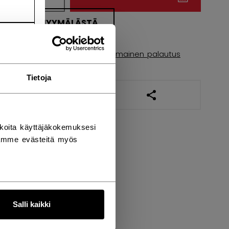
ETSI MYYMÄLÄSTÄ
Toimitusehdot
Ilmainen palautus
Tietoja
AVAA SOSIAALISES
koita käyttäjäkokemuksesi
tämme evästeitä myös
Salli kaikki