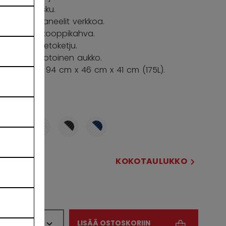
ID-tasku.
Sivupaneelit verkkoa.
Teleskooppikahva.
YKK-vetoketju.
U-muotoinen aukko.
Mitat: 94 cm x 46 cm x 41 cm (175L).
VÄRI
selected
KOKOSI
KOKOTAULUKKO
37WH
MÄÄRÄ
LISÄÄ OSTOSKORIIN