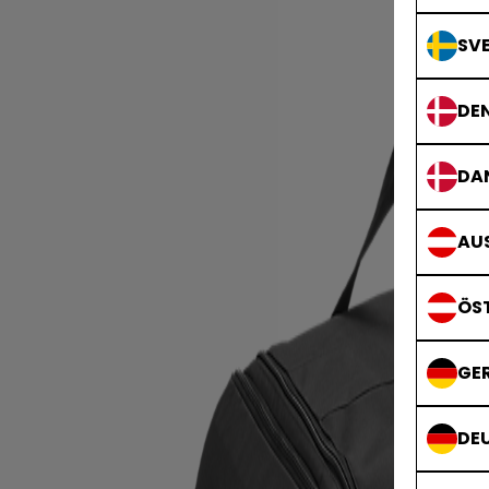
SVE
DE
DA
AUS
ÖS
GE
DE