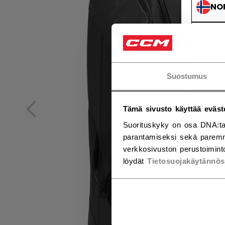
NO
NO
Suostumus
Tämä sivusto käyttää eväst
Suorituskyky on osa DNA:ta
parantamiseksi sekä paremm
verkkosivuston perustoiminto
löydät
Tietosuojakäytännö