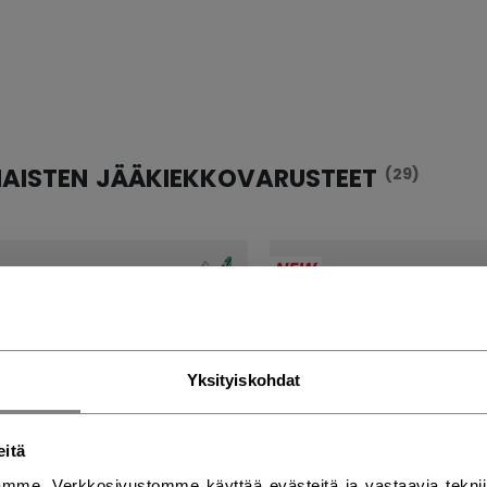
NAISTEN JÄÄKIEKKOVARUSTEET
(29)
NEW
Yksityiskohdat
eitä
mme. Verkkosivustomme käyttää evästeitä ja vastaavia teknii