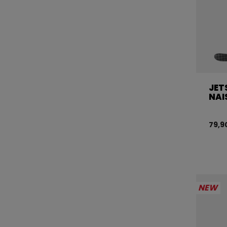
JET
NAI
79,9
NEW