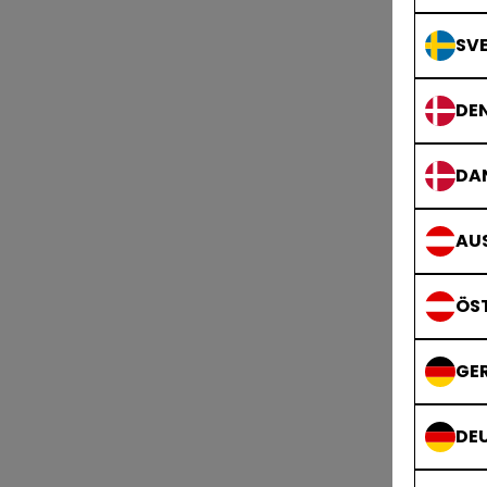
SVE
DE
DA
AUS
ÖS
GE
DE