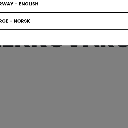
RWAY - ENGLISH
FTW NAISTE
RGE - NORSK
IEKKOVARU