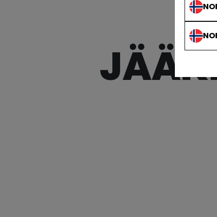
NO
NO
JÄÄK