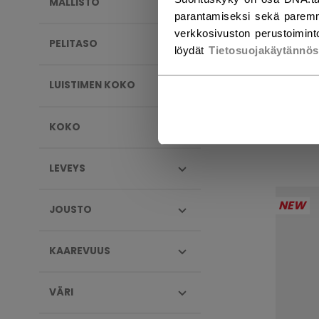
MALLISTO
parantamiseksi sekä paremm
verkkosivuston perustoiminto
PELITASO
löydät
Tietosuojakäytännö
JET
NAI
LUISTIMEN KOKO
299,
KOKO
LEVEYS
NEW
JOUSTO
KAAREVUUS
VÄRI