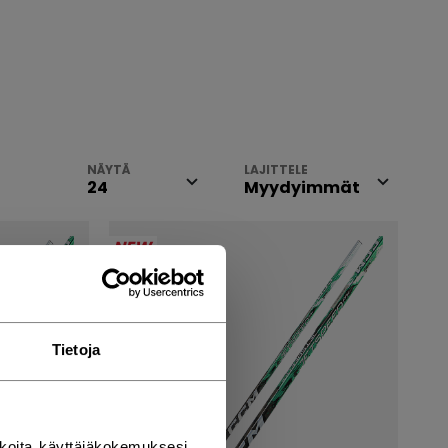
NÄYTÄ
LAJITTELE
NEW
Tietoja
koita käyttäjäkokemuksesi