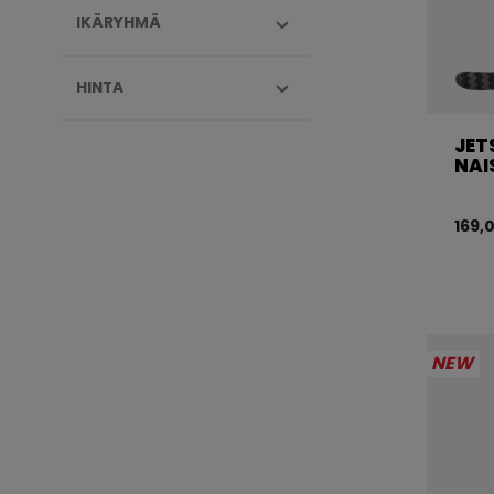
IKÄRYHMÄ
HINTA
JET
NAI
169,
NEW