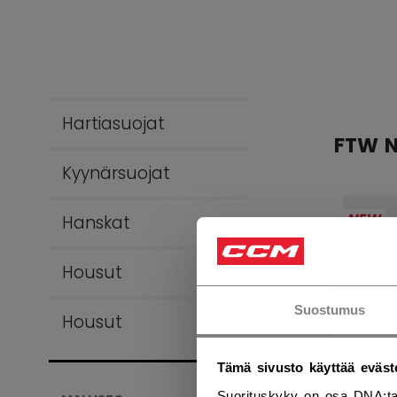
Hartiasuojat
FTW 
Kyynärsuojat
NEW
Hanskat
Housut
Suostumus
Housut
Tämä sivusto käyttää eväst
Suorituskyky on osa DNA:ta