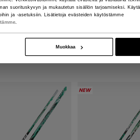
an suorituskyvyn ja mukautetun sisällön tarjoamiseksi. Käy
ihin ja -asetuksiin. Lisätietoja evästeiden käytöstämme
stämme
.
SPEED FTW PRO MAILA
JETSPEED FTW PRO
SET SENIOR
NAISET INTERMEDIA
Muokkaa
00 €
249,00 €
NEW