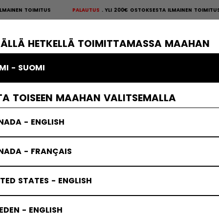
NEN TOIMITUS
PALAUTUS
YLI 200€ OSTOKSESTA ILMAINEN TOIMITUS
PA
S
×
ÄKIEKKOSUOJAT
MAALIVAHTI
VAATTEET
JÄÄKIEKKOTARVIKKE
TÄLLÄ HETKELLÄ TOIMITTAMASSA MAAHAN
MI - SUOMI
FTW Naisten Jääkiekkovarusteet
TA TOISEEN MAAHAN VALITSEMALLA
NADA - ENGLISH
NADA - FRANÇAIS
TED STATES - ENGLISH
DEN - ENGLISH