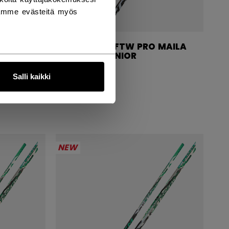
tämme evästeitä myös
 MAILA
JETSPEED FTW PRO MAILA
TE
NAISET JUNIOR
Salli kaikki
199,00 €
NEW