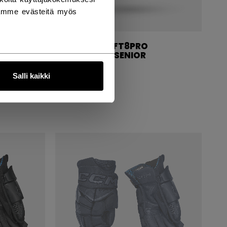
tämme evästeitä myös
JETSPEED FT8PRO
HANSKAT SENIOR
Salli kaikki
234,90 €