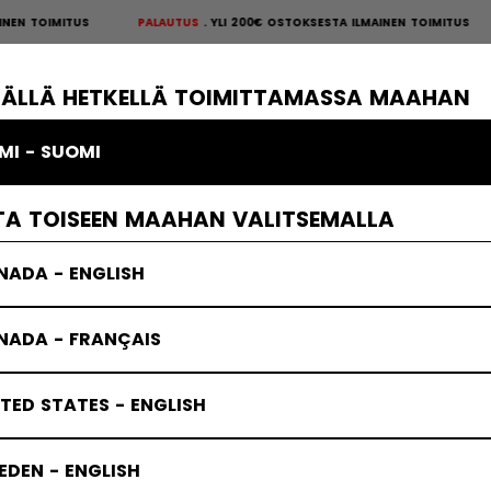
MITUS
PALAUTUS
YLI 200€ OSTOKSESTA ILMAINEN TOIMITUS
PALAUTUS
S
×
ÄKIEKKOSUOJAT
MAALIVAHTI
VAATTEET
JÄÄKIEKKOTARVIKKE
TÄLLÄ HETKELLÄ TOIMITTAMASSA MAAHAN
MI - SUOMI
TA TOISEEN MAAHAN VALITSEMALLA
NADA - ENGLISH
NADA - FRANÇAIS
TED STATES - ENGLISH
DEN - ENGLISH