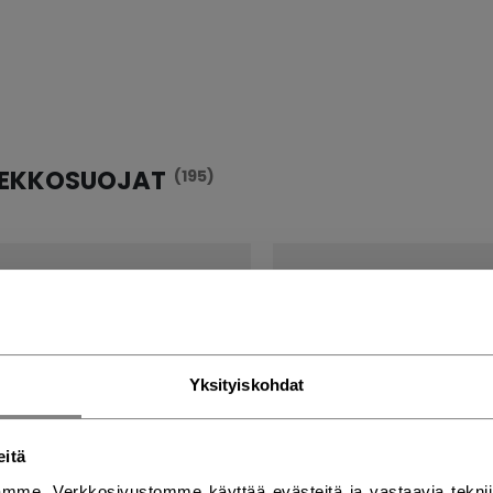
IEKKOSUOJAT
(195)
Yksityiskohdat
eitä
mme. Verkkosivustomme käyttää evästeitä ja vastaavia teknii