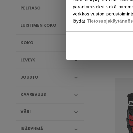
parantamiseksi sekä paremm
PELITASO
verkkosivuston perustoiminto
löydät
Tietosuojakäytännö
LUISTIMEN KOKO
JET
VAL
SEN
KOKO
239,
LEVEYS
JOUSTO
KAAREVUUS
VÄRI
IKÄRYHMÄ