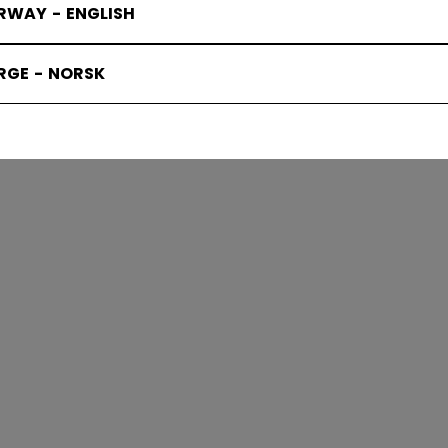
RWAY - ENGLISH
UOJAT JÄ
RGE - NORSK