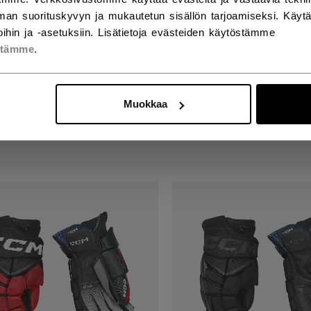
an suorituskyvyn ja mukautetun sisällön tarjoamiseksi. Käy
ihin ja -asetuksiin. Lisätietoja evästeiden käytöstämme
stämme
.
SPEED FT8 PRO KÄSINE
JETSPEED FT8PRO
KOINEN ERIKOISVERSIO
HANSKAT SENIOR
IOR
Muokkaa
234,90 €
00 €