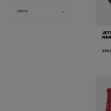
HINTA
JET
HAN
234,