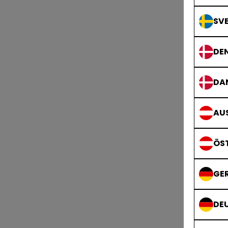
SVE
DE
DA
AUS
ÖS
GE
DE