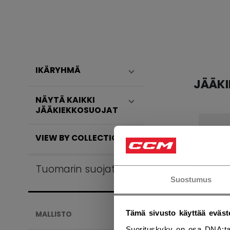
IKÄRYHMÄ
JÄÄK
NÄYTÄ KAIKKI
JÄÄKIEKKOSUOJAT
VIEW BY COLLECTION
Tuomarin suojat
Suostumus
Tämä sivusto käyttää eväst
MALLISTO
Suorituskyky on osa DNA:ta