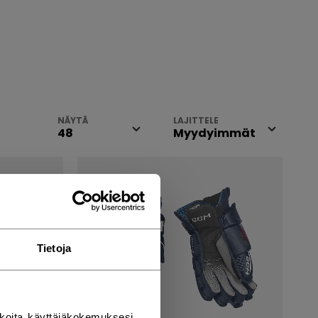
NÄYTÄ
LAJITTELE
Tietoja
koita käyttäjäkokemuksesi