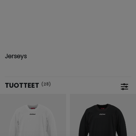
Jerseys
TUOTTEET
(28)
Avaa