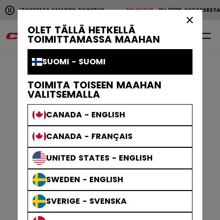
Pause the horizontal scroll animation.
 OSTOKSESTA ILMAINEN TOIMITUS
PALAUTUS
YLI 200€ OSTOKSESTA IL
YLI 200€ OSTOKSESTA ILMAINEN TOIMITUS
PALAUTU
×
OLET TÄLLÄ HETKELLÄ
0
FI
TOIMITTAMASSA MAAHAN
SUOMI - SUOMI
TOIMITA TOISEEN MAAHAN
VALITSEMALLA
CANADA - ENGLISH
CANADA - FRANÇAIS
UNITED STATES - ENGLISH
SWEDEN - ENGLISH
SVERIGE - SVENSKA