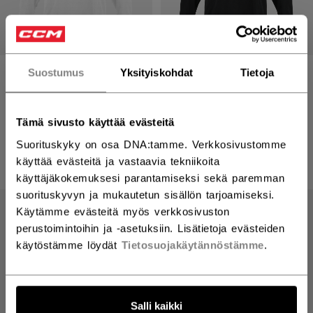
Suostumus
Yksityiskohdat
Tietoja
MID HARJOITUSPAIDAT
MID HARJOITUSPAIDAT
PELIPAITA ADULT
PELIPAITA ADULT
49,90 €
49,90 €
Tämä sivusto käyttää evästeitä
7 colors
7 colors
Suorituskyky on osa DNA:tamme. Verkkosivustomme
käyttää evästeitä ja vastaavia tekniikoita
käyttäjäkokemuksesi parantamiseksi sekä paremman
suorituskyvyn ja mukautetun sisällön tarjoamiseksi.
Käytämme evästeitä myös verkkosivuston
perustoimintoihin ja -asetuksiin. Lisätietoja evästeiden
käytöstämme löydät
Tietosuojakäytännöstämme
.
Salli kaikki