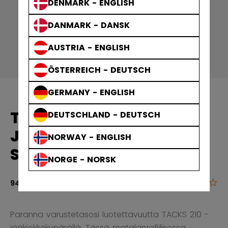
DENMARK - ENGLISH
DANMARK - DANSK
AUSTRIA - ENGLISH
ÖSTERREICH - DEUTSCH
GERMANY - ENGLISH
TACKS 210
DEUTSCHLAND - DEUTSCH
JÄÄKIEKKOKYPÄRÄ
NORWAY - ENGLISH
SENIOR
NORGE - NORSK
0.0
3,4 out of 5 
94,90 €
Paranna varustetasosi luotettavuutta TACKS 210 -
jääkiekkokypärällä. Tässä matalaprofiilisessa