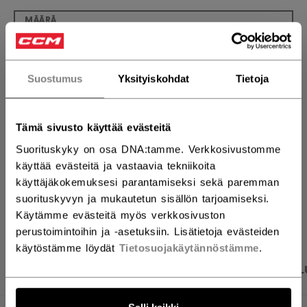
MÄÄRÄ
LISÄÄ OSTOSKORIIN
Suostumus
Yksityiskohdat
Tietoja
ETSI MYYMÄLÄSTÄ
Tämä sivusto käyttää evästeitä
Suorituskyky on osa DNA:tamme. Verkkosivustomme
Toimitusehdot
Ilmainen palautus
käyttää evästeitä ja vastaavia tekniikoita
käyttäjäkokemuksesi parantamiseksi sekä paremman
suorituskyvyn ja mukautetun sisällön tarjoamiseksi.
AVAA SOSIAAL
Käytämme evästeitä myös verkkosivuston
perustoimintoihin ja -asetuksiin. Lisätietoja evästeiden
käytöstämme löydät
Tietosuojakäytännöstämme
.
TUOTEKUVAT
TEKNISET TIEDOT
ARVOSTEL