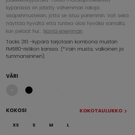
kypärässä on jätetty vähemmän rakoja
sisäpehmusteisiin, jotta se istuu paremmin. Voit sekä
näyttää hyvältä että tuntea olosi hyväksi samalla,
kun pelaat hui...
Näytä enemmän
Tacks 210 -kypärä tarjotaan kombona mustan
FM580-ristikon kanssa. (*Vain musta, valkoinen ja
tummansininen).
VÄRI
selected
KOKOSI
KOKOTAULUKKO
XS
S
M
L