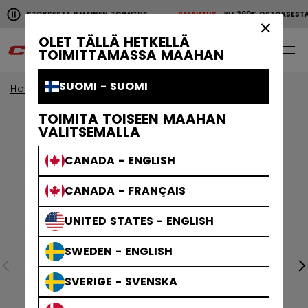
Pause the horizontal scroll animation.
200€ OSTOKSESTA ILMAINEN TOIMITUS
PALAUTUS
YLI 200€ OSTOKSES
YLI 200€ OSTOKSESTA ILMAINEN TOIMITUS
PALAUTU
×
OLET TÄLLÄ HETKELLÄ
0
FI
TOIMITTAMASSA MAAHAN
SUOMI - SUOMI
Home
Kypärät
Tacks Helmets
TOIMITA TOISEEN MAAHAN
VALITSEMALLA
CANADA - ENGLISH
CANADA - FRANÇAIS
UNITED STATES - ENGLISH
SWEDEN - ENGLISH
SVERIGE - SVENSKA