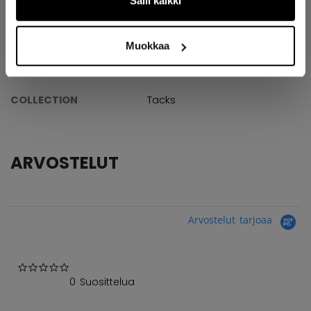
Salli kaikki
TEKNISET TIEDOT
TUNNUS
HT210-SR
Muokkaa
AGE GROUP
Senior
COLLECTION
Tacks
ARVOSTELUT
Arvostelut tarjoaa
0.0 star rating
0 Suosittelua