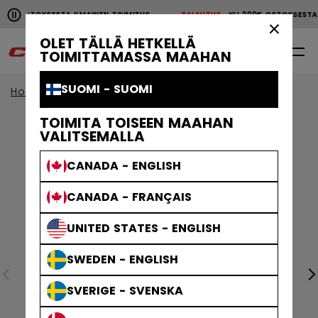
Pause the horizontal scroll animation.
00€ OSTOKSESTA ILMAINEN TOIMITUS
PALAUTUS
YLI 200€ OSTOKSEST
YLI 200€ OSTOKSESTA ILMAINEN TOIMITUS
PALAUTU
×
OLET TÄLLÄ HETKELLÄ
0
FI
TOIMITTAMASSA MAAHAN
SUOMI - SUOMI
Home
Kypärät
Tacks Helmets
TOIMITA TOISEEN MAAHAN
VALITSEMALLA
CANADA - ENGLISH
CANADA - FRANÇAIS
UNITED STATES - ENGLISH
SWEDEN - ENGLISH
SVERIGE - SVENSKA