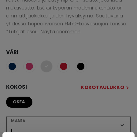
mukavuutta. Lisäksi kypärän moderni ulkonäkö on
ammattijääkiekkoilijoiden hyväksymä. Saatavana
yhdessä hopeanvärisen FM70-kasvosuojan kanssa.
*Tutkijat osoi...
Näytä enemmän
VÄRI
selected
KOKOSI
KOKOTAULUKKO
OSFA
MÄÄRÄ