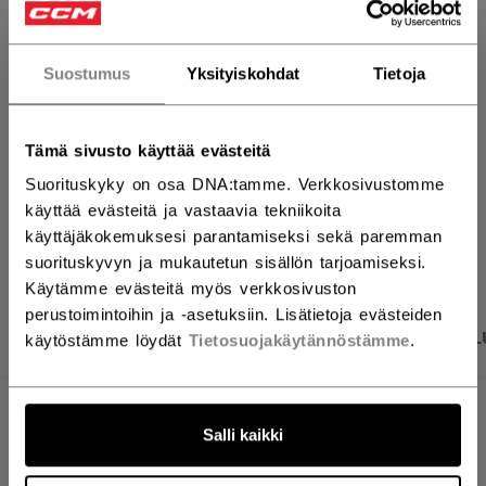
LISÄÄ OSTOSKORIIN
Suostumus
Yksityiskohdat
Tietoja
ETSI MYYMÄLÄSTÄ
Toimitusehdot
Ilmainen palautus
Tämä sivusto käyttää evästeitä
Suorituskyky on osa DNA:tamme. Verkkosivustomme
käyttää evästeitä ja vastaavia tekniikoita
AVAA SOSIAAL
käyttäjäkokemuksesi parantamiseksi sekä paremman
suorituskyvyn ja mukautetun sisällön tarjoamiseksi.
Käytämme evästeitä myös verkkosivuston
perustoimintoihin ja -asetuksiin. Lisätietoja evästeiden
TUOTEKUVAT
TEKNISET TIEDOT
ARVOSTEL
käytöstämme löydät
Tietosuojakäytännöstämme
.
TEKNISET TIEDOT
Salli kaikki
TUNNUS
HT70C-JR