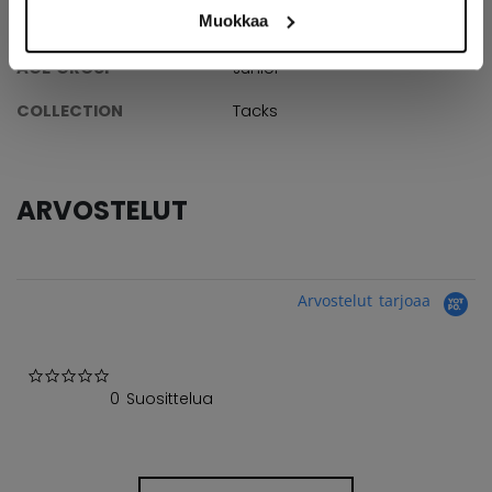
Muokkaa
VARASTONIMIKE
191520440350
AGE GROUP
Junior
COLLECTION
Tacks
ARVOSTELUT
Arvostelut tarjoaa
0.0 star rating
0 Suosittelua