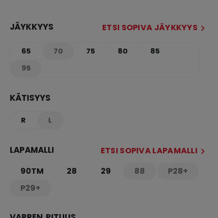
JÄYKKYYS
ETSI SOPIVA JÄYKKYYS
65
70
75
80
85
not.available
95
not.available
KÄTISYYS
R
L
not.available
LAPAMALLI
ETSI SOPIVA LAPAMALLI
90TM
28
29
88
P28+
not.available
not.availab
P29+
not.available
VARREN PITUUS