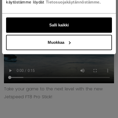
käytöstämme löydät
Tietosuojakäytännöstämme
.
TUOTEKUVAT
KUVAUS
TEKNISET TIEDOT
Salli kaikki
Muokkaa
Take your game to the next level with the new
Jetspeed FT8 Pro Stick!