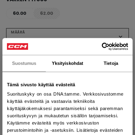
60.00
62.00
not.available
MÄÄRÄ
LISÄÄ OSTOSKORIIN
Suostumus
Yksityiskohdat
Tietoja
ETSI MYYMÄLÄSTÄ
Tämä sivusto käyttää evästeitä
Toimitusehdot
Ilmainen palautus
Suorituskyky on osa DNA:tamme. Verkkosivustomme
käyttää evästeitä ja vastaavia tekniikoita
käyttäjäkokemuksesi parantamiseksi sekä paremman
AVAA SOSIAAL
suorituskyvyn ja mukautetun sisällön tarjoamiseksi.
Käytämme evästeitä myös verkkosivuston
perustoimintoihin ja -asetuksiin. Lisätietoja evästeiden