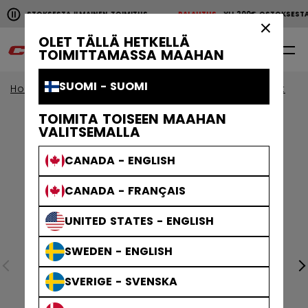
Pause the horizontal scroll animation.
00€ OSTOKSESTA ILMAINEN TOIMITUS
PALAUTUS
YLI 200€ OSTOKSESTA
YLI 200€ OSTOKSESTA ILMAINEN TOIMITUS
PALAUTU
×
OLET TÄLLÄ HETKELLÄ
0
FI
TOIMITTAMASSA MAAHAN
SUOMI - SUOMI
Home
Mailat
näytä kaikki
Jetspeed Mailat
TOIMITA TOISEEN MAAHAN
VALITSEMALLA
CANADA - ENGLISH
CANADA - FRANÇAIS
UNITED STATES - ENGLISH
SWEDEN - ENGLISH
SVERIGE - SVENSKA