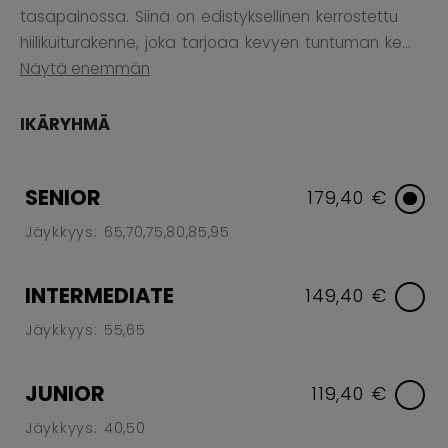
tasapainossa. Siinä on edistyksellinen kerrostettu
hiilikuiturakenne, joka tarjoaa kevyen tuntuman ke...
Näytä enemmän
IKÄRYHMÄ
SENIOR
179,40 €
Jäykkyys: 65,70,75,80,85,95
INTERMEDIATE
149,40 €
Jäykkyys: 55,65
JUNIOR
119,40 €
Jäykkyys: 40,50