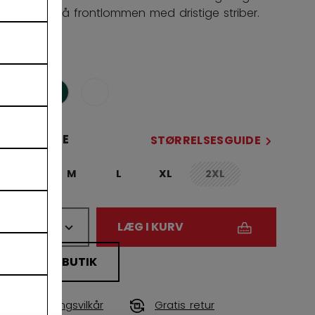
farveklat på frontlommen med dristige striber.
FARVE
selected
STØRRELSE
STØRRELSESGUIDE
S
M
L
XL
2XL
not.available
ANTAL
LÆG I KURV
FIND I BUTIK
Leveringsvilkår
Gratis retur