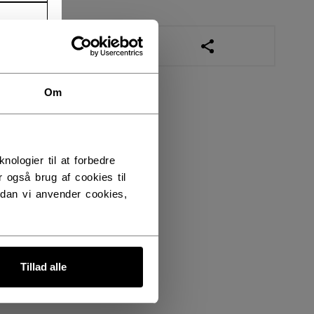
ÅBN SOCIALE DELI
Om
logier til at forbedre
 også brug af cookies til
dan vi anvender cookies,
Tillad alle