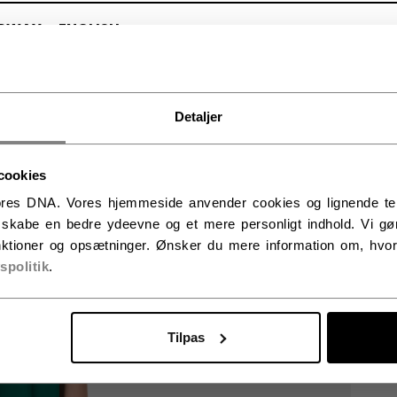
RWAY - ENGLISH
RGE - NORSK
Detaljer
cookies
res DNA. Vores hjemmeside anvender cookies og lignende tekno
t skabe en bedre ydeevne og et mere personligt indhold. Vi gør
ktioner og opsætninger. Ønsker du mere information om, hvor
vspolitik
.
Tilpas