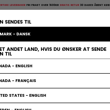
EVERINGER
FRI FRAGT OVER 1600KR
GRATIS RETUR
30 DAGES ÅBENT KØB
HURTIG
ges åbent køb
×
TTELSESUDSTYR
MÅLMAND
KLÆDER
TILBEHØR
BANDY
UD
N SENDES TIL
MARK - DANSK
ET ANDET LAND, HVIS DU ØNSKER AT SENDE
N TIL
NADA - ENGLISH
NADA - FRANÇAIS
TED STATES - ENGLISH