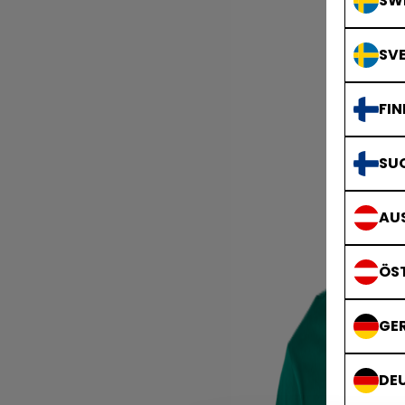
SWE
SVE
FIN
SU
AUS
ÖS
GE
DE