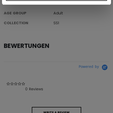
ID
TSS61A-AD
AGE GROUP
Adult
COLLECTION
SS1
BEWERTUNGEN
Powered by
0.0 star rating
0 Reviews
WRITE A REVIEW