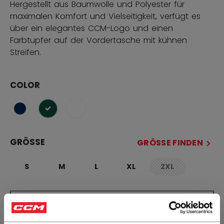
Hergestellt aus Baumwolle und Polyester für
maximalen Komfort und Vielseitigkeit, verfügt es
über ein elegantes CCM-Logo und einen
Farbtupfer auf der Vordertasche mit kühnen
Streifen.
COLOR
ausgewählt
GRÖSSE
GRÖSSE FINDEN
S
M
L
XL
2XL
not.available
MENGE