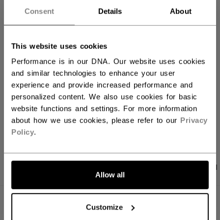
Consent
Details
About
IN DEN WARENKORB
FILIALVERFÜGBARKEIT
This website uses cookies
Performance is in our DNA. Our website uses cookies
Versandbestimmungen
and similar technologies to enhance your user
Kostenfreie Rücksendungen
experience and provide increased performance and
personalized content. We also use cookies for basic
website functions and settings. For more information
LINKS ZUM TEI
about how we use cookies, please refer to our
Privacy
Policy
.
PRODUKTFOTOS
ANGABEN
BEWERTUNGEN
Allow all
ANGABEN
Customize