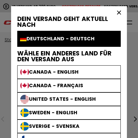
Horizontale Bildlaufanimation anhalten.
NLOSER VERSAND AB 200 EURO
KOSTENLOSE RETOURE
KOSTENLOSER VERS
KOSTENLOSER VERSAND AB 200 EURO
KOSTENLOSE RET
×
DEIN VERSAND GEHT AKTUELL
0
DE
NACH
DEUTSCHLAND - DEUTSCH
Start
Bekleidung
Sammlungen
Stripe
WÄHLE EIN ANDERES LAND FÜR
DEN VERSAND AUS
CANADA - ENGLISH
CANADA - FRANÇAIS
UNITED STATES - ENGLISH
SWEDEN - ENGLISH
SVERIGE - SVENSKA