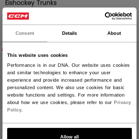
Eishockey Trunks
PRODUKTE
(18)
Consent
Details
About
Filte
NEW
This website uses cookies
Performance is in our DNA. Our website uses cookies
and similar technologies to enhance your user
experience and provide increased performance and
personalized content. We also use cookies for basic
website functions and settings. For more information
about how we use cookies, please refer to our
Privacy
Policy
.
PREMIUM
SPIELERTASCHE
REISETASCHE
MIT ROLLEN
Allow all