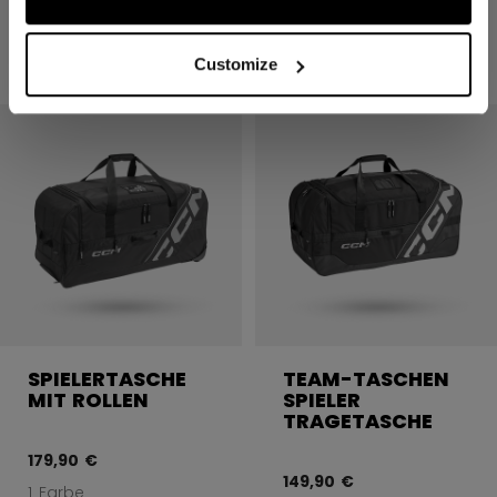
109,90 €
129,90 €
1 Farbe
1 Farbe
Customize
SPIELERTASCHE
TEAM-TASCHEN
MIT ROLLEN
SPIELER
TRAGETASCHE
179,90 €
149,90 €
1 Farbe