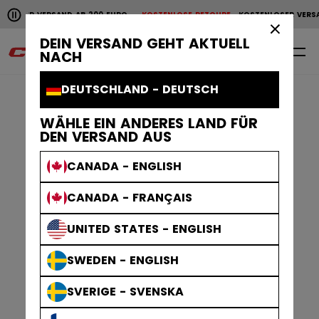
Horizontale Bildlaufanimation anhalten.
SER VERSAND AB 200 EURO
KOSTENLOSE RETOURE
KOSTENLOSER VERSAND
KOSTENLOSER VERSAND AB 200 EURO
KOSTENLOSE RET
×
DEIN VERSAND GEHT AKTUELL
0
DE
NACH
DEUTSCHLAND - DEUTSCH
WÄHLE EIN ANDERES LAND FÜR
DEN VERSAND AUS
CANADA - ENGLISH
CANADA - FRANÇAIS
UNITED STATES - ENGLISH
SWEDEN - ENGLISH
SVERIGE - SVENSKA