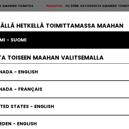
MAINEN TOIMITUS
PALAUTUS
YLI 200€ OSTOKSESTA ILMAINEN TOIMIT
S
×
ÄKIEKKOSUOJAT
MAALIVAHTI
VAATTEET
JÄÄKIEKKOTARVIKKE
TÄLLÄ HETKELLÄ TOIMITTAMASSA MAAHAN
MI - SUOMI
Jetspeed - suojat
TA TOISEEN MAAHAN VALITSEMALLA
NADA - ENGLISH
NADA - FRANÇAIS
TED STATES - ENGLISH
DEN - ENGLISH