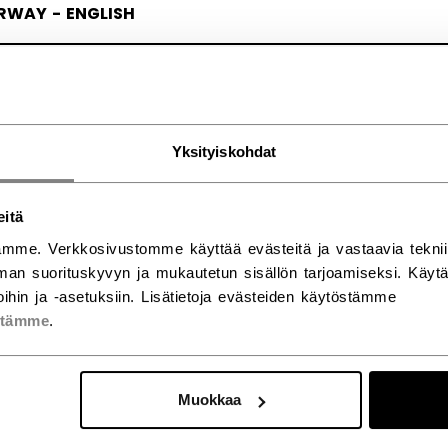
RWAY - ENGLISH
RGE - NORSK
Yksityiskohdat
eitä
mme. Verkkosivustomme käyttää evästeitä ja vastaavia teknii
an suorituskyvyn ja mukautetun sisällön tarjoamiseksi. Käy
ihin ja -asetuksiin. Lisätietoja evästeiden käytöstämme
stämme
.
Muokkaa