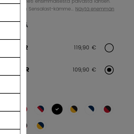
tuntuman heti ensimmäisestä päivästä lähtien.
Vahvistettu Sensalast-kämme...
Näytä enemmän
IKÄRYHMÄ
SENIOR
119,90 €
JUNIOR
109,90 €
VÄRI
selected