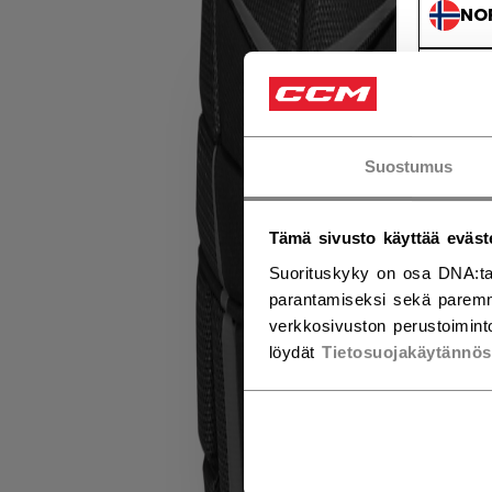
NO
NO
Suostumus
Tämä sivusto käyttää eväst
Suorituskyky on osa DNA:ta
parantamiseksi sekä paremm
verkkosivuston perustoiminto
löydät
Tietosuojakäytännö