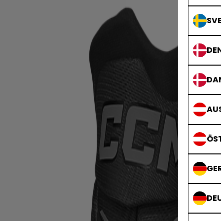
SVE
DE
DA
AUS
ÖS
GE
DE