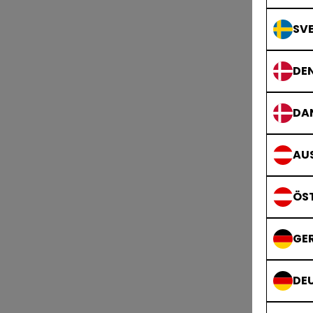
SVE
DE
DA
AUS
ÖS
GE
DE