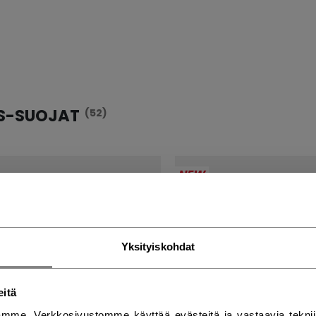
S-SUOJAT
(52)
NEW
Yksityiskohdat
eitä
mme. Verkkosivustomme käyttää evästeitä ja vastaavia teknii