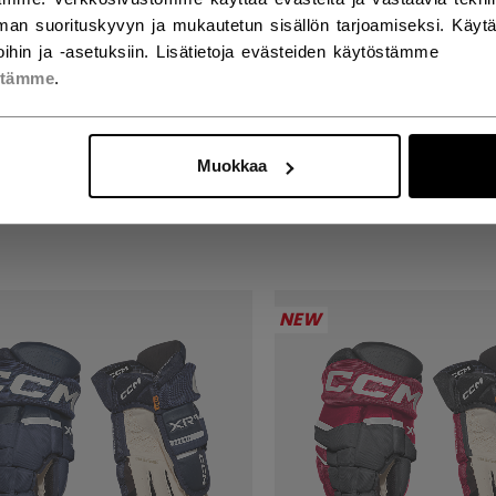
an suorituskyvyn ja mukautetun sisällön tarjoamiseksi. Käy
ihin ja -asetuksiin. Lisätietoja evästeiden käytöstämme
stämme
.
KS XR GHOST
TACKS XR GHOST
SKAT SENIOR
HANSKAT SENIOR
Muokkaa
90 €
289,90 €
NEW