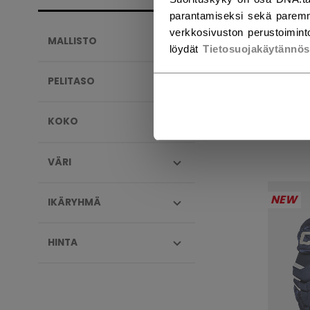
parantamiseksi sekä paremm
verkkosivuston perustoiminto
MALLISTO
löydät
Tietosuojakäytännö
TAC
HAN
PELITASO
289,
KOKO
VÄRI
NEW
IKÄRYHMÄ
HINTA