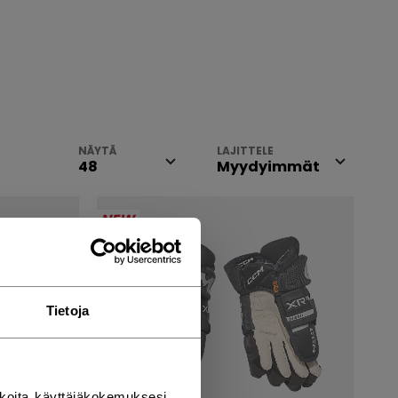
NÄYTÄ
LAJITTELE
NEW
Tietoja
koita käyttäjäkokemuksesi