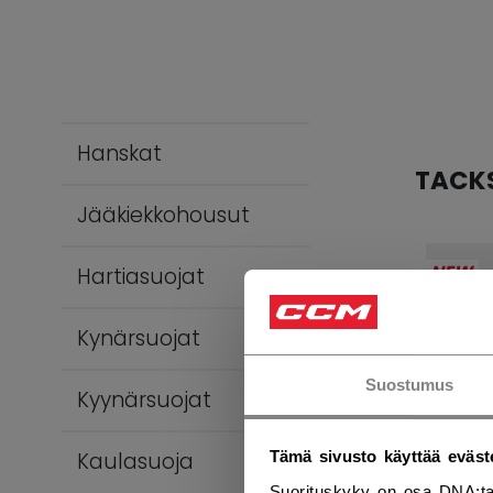
Hanskat
TACK
Jääkiekkohousut
NEW
Hartiasuojat
Kynärsuojat
Suostumus
Kyynärsuojat
Kaulasuoja
Tämä sivusto käyttää eväst
Suorituskyky on osa DNA:ta