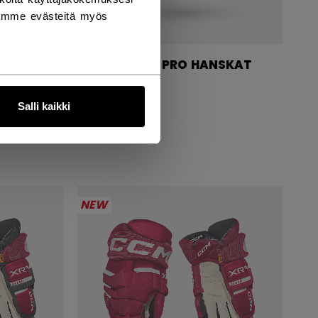
tämme evästeitä myös
TACKS XR PRO HANSKAT
SENIOR
Salli kaikki
234,90 €
NEW