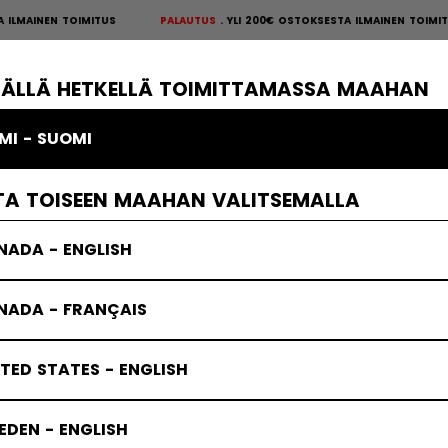
 TOIMITUS
PALAUTUS
YLI 200€ OSTOKSESTA ILMAINEN TOIMITUS
PALAU
S
×
ÄKIEKKOSUOJAT
MAALIVAHTI
VAATTEET
JÄÄKIEKKOTARVIKKE
TÄLLÄ HETKELLÄ TOIMITTAMASSA MAAHAN
MI - SUOMI
Tacks-suojat
TA TOISEEN MAAHAN VALITSEMALLA
NADA - ENGLISH
NADA - FRANÇAIS
TED STATES - ENGLISH
DEN - ENGLISH