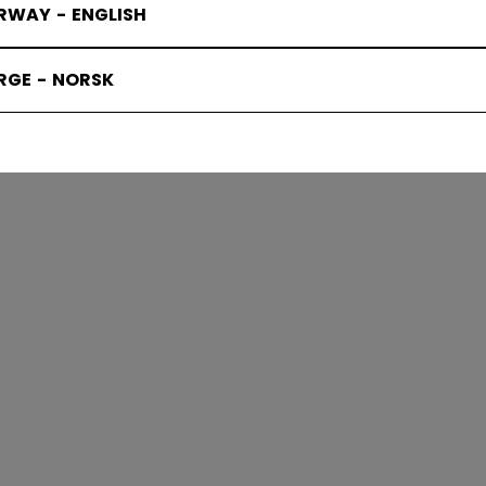
RWAY - ENGLISH
ACKS SUOJ
RGE - NORSK