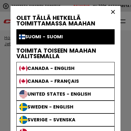
Pause the horizontal scroll animation.
00€ OSTOKSESTA ILMAINEN TOIMITUS
PALAUTUS
YLI 200€ OSTOKSEST
YLI 200€ OSTOKSESTA ILMAINEN TOIMITUS
PALAUTU
×
OLET TÄLLÄ HETKELLÄ
0
FI
TOIMITTAMASSA MAAHAN
SUOMI - SUOMI
Home
Jääkiekkosuojat
View By Collection
Jetspeed - suojat
TOIMITA TOISEEN MAAHAN
VALITSEMALLA
CANADA - ENGLISH
CANADA - FRANÇAIS
UNITED STATES - ENGLISH
SWEDEN - ENGLISH
SVERIGE - SVENSKA