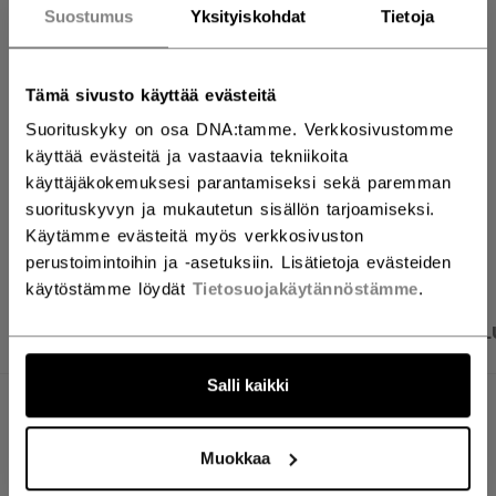
LISÄÄ OSTOSKORIIN
Suostumus
Yksityiskohdat
Tietoja
ETSI MYYMÄLÄSTÄ
Tämä sivusto käyttää evästeitä
Suorituskyky on osa DNA:tamme. Verkkosivustomme
Toimitusehdot
Ilmainen palautus
käyttää evästeitä ja vastaavia tekniikoita
käyttäjäkokemuksesi parantamiseksi sekä paremman
suorituskyvyn ja mukautetun sisällön tarjoamiseksi.
AVAA SOSIAAL
Käytämme evästeitä myös verkkosivuston
perustoimintoihin ja -asetuksiin. Lisätietoja evästeiden
käytöstämme löydät
Tietosuojakäytännöstämme
.
TUOTEKUVAT
TEKNISET TIEDOT
ARVOSTEL
Salli kaikki
TEKNISET TIEDOT
Muokkaa
TUNNUS
HPFT4PROVP-SR