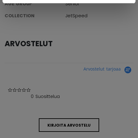
AGE GROUP
Senior
COLLECTION
JetSpeed
ARVOSTELUT
Arvostelut tarjoaa
0.0 star rating
0 Suosittelua
KIRJOITA ARVOSTELU