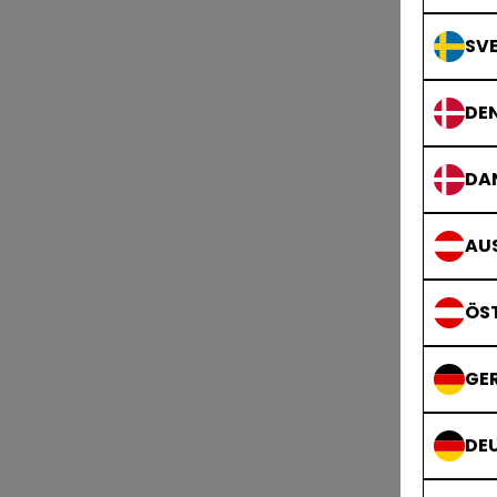
SVE
DE
DA
AUS
ÖS
GE
DE