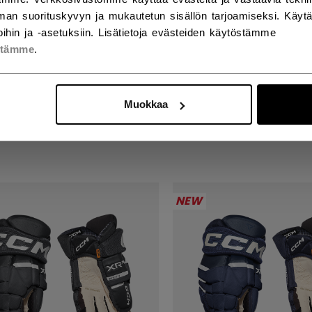
an suorituskyvyn ja mukautetun sisällön tarjoamiseksi. Käy
ihin ja -asetuksiin. Lisätietoja evästeiden käytöstämme
stämme
.
KS XR GHOST
TACKS XR GHOST
SKAT SENIOR
HANSKAT SENIOR
Muokkaa
90 €
289,90 €
NEW