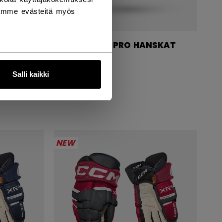
tämme evästeitä myös
TACKS XR PRO HANSKAT
SENIOR
Salli kaikki
234,90 €
NEW