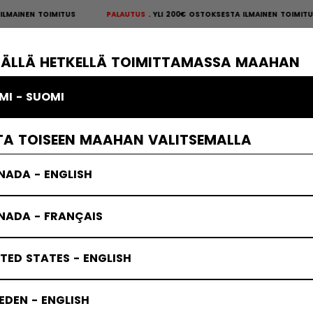
N TOIMITUS
PALAUTUS
YLI 200€ OSTOKSESTA ILMAINEN TOIMITUS
PALA
S
×
ÄKIEKKOSUOJAT
MAALIVAHTI
VAATTEET
JÄÄKIEKKOTARVIKKE
TÄLLÄ HETKELLÄ TOIMITTAMASSA MAAHAN
MI - SUOMI
Tacks-suojat
TA TOISEEN MAAHAN VALITSEMALLA
NADA - ENGLISH
NADA - FRANÇAIS
TED STATES - ENGLISH
DEN - ENGLISH