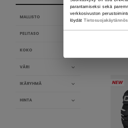
parantamiseksi sekä paremm
verkkosivuston perustoiminto
MALLISTO
löydät
Tietosuojakäytännö
TAC
HAN
PELITASO
289,
KOKO
VÄRI
NEW
IKÄRYHMÄ
HINTA