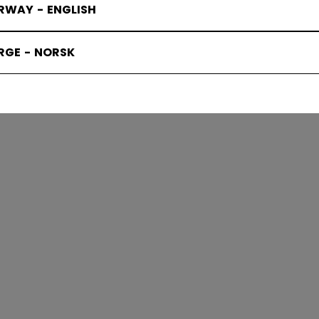
RWAY - ENGLISH
ACKS SUOJ
RGE - NORSK