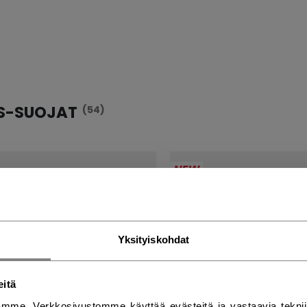
S-SUOJAT
(54)
NEW
Yksityiskohdat
eitä
mme. Verkkosivustomme käyttää evästeitä ja vastaavia teknii