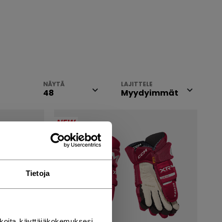
NÄYTÄ
LAJITTELE
NEW
Tietoja
koita käyttäjäkokemuksesi