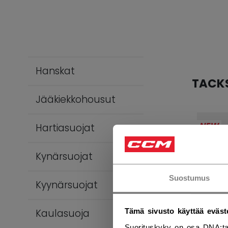
Hanskat
TACK
Jääkiekkohousut
NEW
Hartiasuojat
Kynärsuojat
Suostumus
Kyynärsuojat
Kaulasuoja
Tämä sivusto käyttää eväst
Suorituskyky on osa DNA:ta