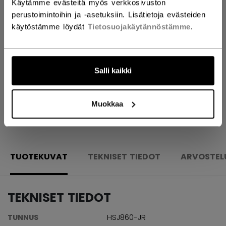
Käytämme evästeitä myös verkkosivuston
LISÄÄ OSTOSKORIIN
perustoimintoihin ja -asetuksiin. Lisätietoja evästeiden
käytöstämme löydät
Tietosuojakäytännöstämme
.
ETSI MYYMÄLÄSTÄ
Toimitusehdot
Ilmainen palautus
Salli kaikki
Muokkaa
AVAA SOSIAAL
TUOTEKUVAT
TEKNISET TIEDOT
ARVOSTEL
TEKNISET TIEDOT
TUNNUS
HSJ860-JR