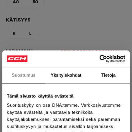
40
50
KÄTISYYS
R
L
LAPAMALLI
ETSI SOPIVA LAPAMALLI
28
Suostumus
Yksityiskohdat
Tietoja
VARREN PITUUS
Tämä sivusto käyttää evästeitä
51.00
54.00
Suorituskyky on osa DNA:tamme. Verkkosivustomme
käyttää evästeitä ja vastaavia tekniikoita
MÄÄRÄ
käyttäjäkokemuksesi parantamiseksi sekä paremman
suorituskyvyn ja mukautetun sisällön tarjoamiseksi.