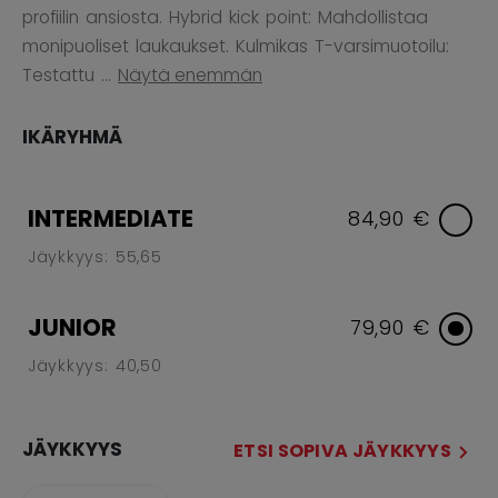
profiilin ansiosta. Hybrid kick point: Mahdollistaa
monipuoliset laukaukset. Kulmikas T-varsimuotoilu:
Testattu ...
Näytä enemmän
IKÄRYHMÄ
INTERMEDIATE
84,90 €
Jäykkyys: 55,65
JUNIOR
79,90 €
Jäykkyys: 40,50
JÄYKKYYS
ETSI SOPIVA JÄYKKYYS