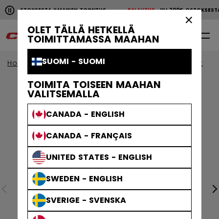
Pause the horizontal scroll animation.
200€ OSTOKSESTA ILMAINEN TOIMITUS
PALAUTUS
YLI 200€ OSTOKSES
YLI 200€ OSTOKSESTA ILMAINEN TOIMITUS
PALAUTU
×
OLET TÄLLÄ HETKELLÄ
0
FI
TOIMITTAMASSA MAAHAN
SUOMI - SUOMI
Home
Mailat
näytä kaikki
Jetspeed Mailat
TOIMITA TOISEEN MAAHAN
VALITSEMALLA
CANADA - ENGLISH
CANADA - FRANÇAIS
UNITED STATES - ENGLISH
SWEDEN - ENGLISH
SVERIGE - SVENSKA