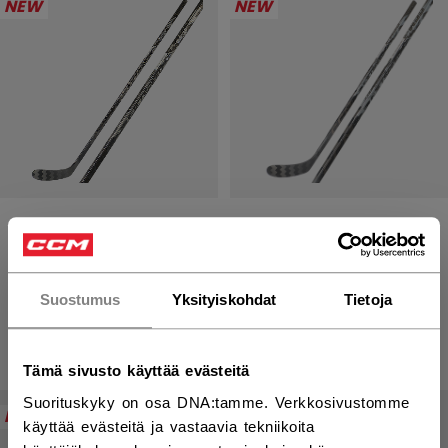
NEW
NEW
JETSPEED FT9 PRO
JETSPEED FT9 PRO
CHARCOAL MAILA
CHARCOAL MAILA
JUNIOR
YOUTH
Suostumus
Yksityiskohdat
Tietoja
199,00 €
169,00 €
Tämä sivusto käyttää evästeitä
Suorituskyky on osa DNA:tamme. Verkkosivustomme
NEW
NEW
käyttää evästeitä ja vastaavia tekniikoita