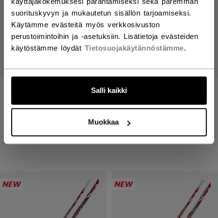
käyttäjäkokemuksesi parantamiseksi sekä paremman
suorituskyvyn ja mukautetun sisällön tarjoamiseksi.
Käytämme evästeitä myös verkkosivuston
perustoimintoihin ja -asetuksiin. Lisätietoja evästeiden
käytöstämme löydät
Tietosuojakäytännöstämme
.
Salli kaikki
JETSPEED FT9 PRO RED
JETSPEED FT9 PRO RED
MAILA SENIOR
MAILA INTERMEDIATE
Muokkaa
299,00 €
249,00 €
NEW
NEW