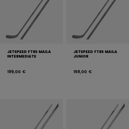
JETSPEED FT8S MAILA
JETSPEED FT8S MAILA
INTERMEDIATE
JUNIOR
199,00 €
159,00 €