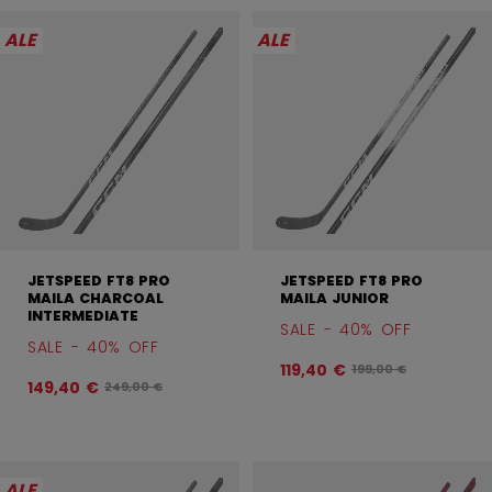
ALE
ALE
JETSPEED FT8 PRO
JETSPEED FT8 PRO
MAILA CHARCOAL
MAILA JUNIOR
INTERMEDIATE
SALE - 40% OFF
SALE - 40% OFF
119,40 €
Alkuperäinen hinta e
199,00 €
149,40 €
Alkuperäinen hinta ennen alennusta oli
249,00 €
ALE