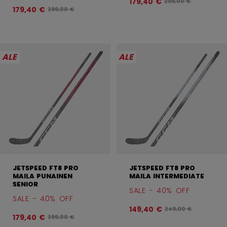
179,40 €
Alkuperäinen hinta 
299,00 €
179,40 €
Alkuperäinen hinta ennen alennusta oli
299,00 €
ALE
ALE
JETSPEED FT8 PRO
JETSPEED FT8 PRO
MAILA PUNAINEN
MAILA INTERMEDIATE
SENIOR
SALE - 40% OFF
SALE - 40% OFF
149,40 €
Alkuperäinen hinta 
249,00 €
179,40 €
Alkuperäinen hinta ennen alennusta oli
299,00 €