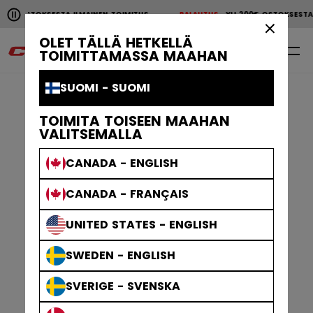
Pause the horizontal scroll animation.
OKSESTA ILMAINEN TOIMITUS
PALAUTUS
YLI 200€ OSTOKSESTA ILMAIN
YLI 200€ OSTOKSESTA ILMAINEN TOIMITUS
PALAUTU
×
OLET TÄLLÄ HETKELLÄ
0
FI
TOIMITTAMASSA MAAHAN
SUOMI - SUOMI
TOIMITA TOISEEN MAAHAN
VALITSEMALLA
CANADA - ENGLISH
CANADA - FRANÇAIS
UNITED STATES - ENGLISH
SWEDEN - ENGLISH
SVERIGE - SVENSKA