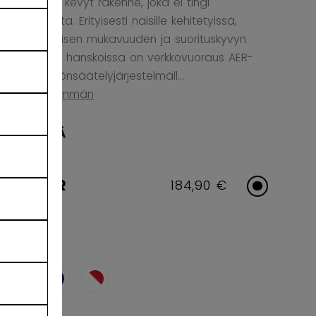
painoltaan kevyt rakenne, joka ei tingi
suojauksesta. Erityisesti naisille kehitetyissä,
maksimaalisen mukavuuden ja suorituskyvyn
tarjoavissa hanskoissa on verkkovuoraus AER-
TEC-lämmönsäätelyjärjestelmäll...
Näytä enemmän
IKÄRYHMÄ
SENIOR
184,90 €
VÄRI
selected