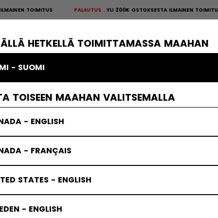
AINEN TOIMITUS
PALAUTUS
YLI 200€ OSTOKSESTA ILMAINEN TOIMITU
S
×
ÄKIEKKOSUOJAT
MAALIVAHTI
VAATTEET
JÄÄKIEKKOTARVIKKE
TÄLLÄ HETKELLÄ TOIMITTAMASSA MAAHAN
MI - SUOMI
TA TOISEEN MAAHAN VALITSEMALLA
NADA - ENGLISH
NADA - FRANÇAIS
TED STATES - ENGLISH
DEN - ENGLISH