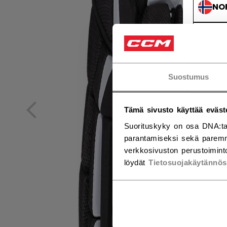
NO
NO
Suostumus
Tämä sivusto käyttää eväst
Suorituskyky on osa DNA:ta
parantamiseksi sekä paremm
verkkosivuston perustoiminto
löydät
Tietosuojakäytännö