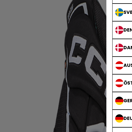
SVE
DE
DA
AUS
ÖS
GE
DE