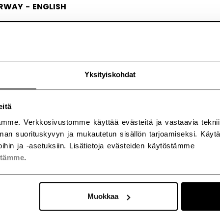
RWAY - ENGLISH
RGE - NORSK
Yksityiskohdat
eitä
mme. Verkkosivustomme käyttää evästeitä ja vastaavia teknii
an suorituskyvyn ja mukautetun sisällön tarjoamiseksi. Käy
ihin ja -asetuksiin. Lisätietoja evästeiden käytöstämme
stämme
.
Muokkaa