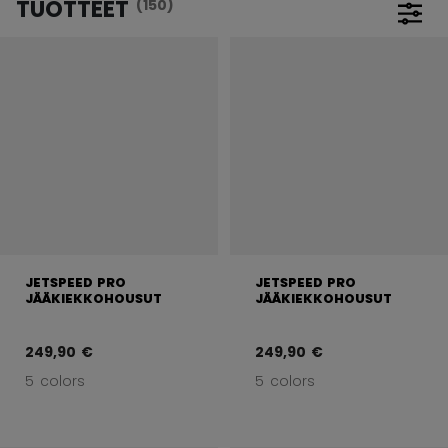
TUOTTEET
(150)
Avaa
JETSPEED PRO
JETSPEED PRO
JÄÄKIEKKOHOUSUT
JÄÄKIEKKOHOUSUT
249,90 €
249,90 €
5 colors
5 colors