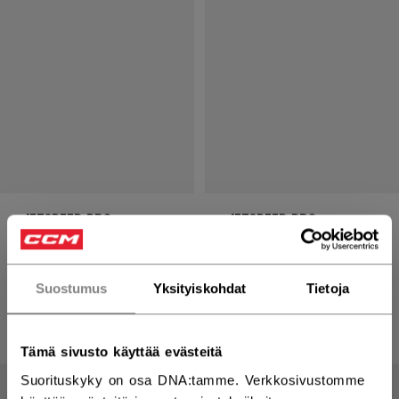
JETSPEED PRO
JETSPEED PRO
JÄÄKIEKKOHOUSUT
JÄÄKIEKKOHOUSUT
249,90 €
249,90 €
Suostumus
Yksityiskohdat
Tietoja
5 colors
5 colors
Tämä sivusto käyttää evästeitä
Suorituskyky on osa DNA:tamme. Verkkosivustomme