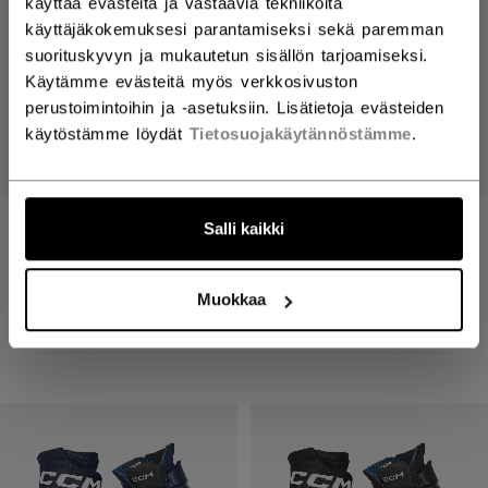
käyttää evästeitä ja vastaavia tekniikoita
käyttäjäkokemuksesi parantamiseksi sekä paremman
suorituskyvyn ja mukautetun sisällön tarjoamiseksi.
Käytämme evästeitä myös verkkosivuston
perustoimintoihin ja -asetuksiin. Lisätietoja evästeiden
käytöstämme löydät
Tietosuojakäytännöstämme
.
JETSPEED PRO
JETSPEED FT8PRO
Salli kaikki
JÄÄKIEKKOHOUSUT
HANSKAT SENIOR
249,90 €
234,90 €
Muokkaa
5 colors
8 colors