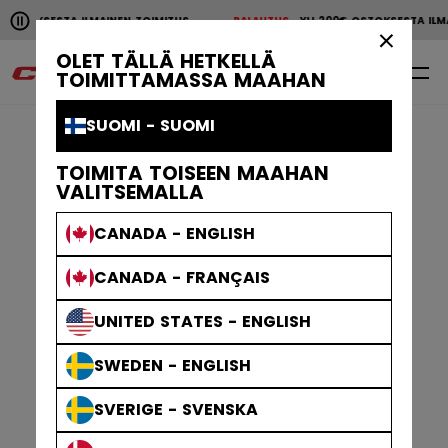
Pause the horizontal scroll animation.
STA ILMAINEN TOIMITUS
PALAUTUS
YLI 200€ OSTOKSESTA ILMAINEN 
YLI 200€ OSTOKSESTA ILMAINEN TOIMITUS
PALAUTU
×
OLET TÄLLÄ HETKELLÄ
0
FI
TOIMITTAMASSA MAAHAN
SUOMI - SUOMI
TOIMITA TOISEEN MAAHAN
VALITSEMALLA
CANADA - ENGLISH
CANADA - FRANÇAIS
UNITED STATES - ENGLISH
SWEDEN - ENGLISH
SVERIGE - SVENSKA