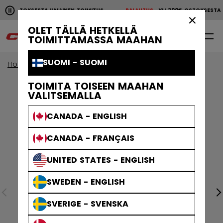
Pause the horizontal scroll animation.
00€ OSTOKSESTA ILMAINEN TOIMITUS
PALAUTUS
YLI 200€ OSTOKSEST
YLI 200€ OSTOKSESTA ILMAINEN TOIMITUS
PALAUTU
×
OLET TÄLLÄ HETKELLÄ
0
FI
TOIMITTAMASSA MAAHAN
SUOMI - SUOMI
Home
Jääkiekkosuojat
Ikäryhmä
Senior
TOIMITA TOISEEN MAAHAN
VALITSEMALLA
CANADA - ENGLISH
CANADA - FRANÇAIS
UNITED STATES - ENGLISH
SWEDEN - ENGLISH
SVERIGE - SVENSKA