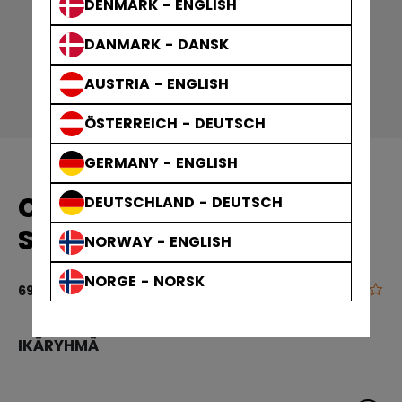
DENMARK - ENGLISH
DANMARK - DANSK
AUSTRIA - ENGLISH
ÖSTERREICH - DEUTSCH
GERMANY - ENGLISH
CCM HOCKEY PANTS
DEUTSCHLAND - DEUTSCH
SENIOR
NORWAY - ENGLISH
NORGE - NORSK
0.0
4 out of 5 cu
69,90 €
IKÄRYHMÄ