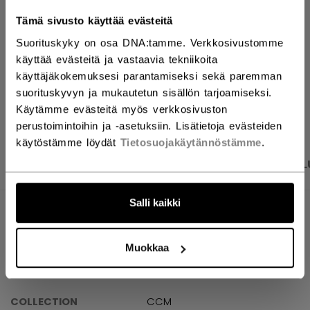
ETSI MYYMÄLÄSTÄ
Tämä sivusto käyttää evästeitä
Suorituskyky on osa DNA:tamme. Verkkosivustomme
Toimitusehdot
Ilmainen palautus
käyttää evästeitä ja vastaavia tekniikoita
käyttäjäkokemuksesi parantamiseksi sekä paremman
suorituskyvyn ja mukautetun sisällön tarjoamiseksi.
AVAA SOSIAAL
Käytämme evästeitä myös verkkosivuston
perustoimintoihin ja -asetuksiin. Lisätietoja evästeiden
käytöstämme löydät
Tietosuojakäytännöstämme
.
TUOTEKUVAT
TEKNISET TIEDOT
ARVOSTEL
Salli kaikki
TEKNISET TIEDOT
TUNNUS
PP25VP-SR
Muokkaa
AGE GROUP
Senior
COLLECTION
CCM