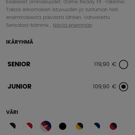
Keskeiset ominaisuudet: Game Ready Fit -rakenne:
Takaa erinomaisen istuvuuden ja tuntuman heti
ensimmäisestä päivästä lähtien. Vahvistettu
Sensalast-kämme...
Näytä enemmän
IKÄRYHMÄ
SENIOR
119,90 €
JUNIOR
109,90 €
VÄRI
selected