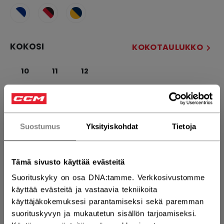
KOKOSI
KOKOTAULUKKO
10
11
12
MÄÄRÄ
Suostumus
Yksityiskohdat
Tietoja
LISÄÄ OSTOSKORIIN
Tämä sivusto käyttää evästeitä
ETSI MYYMÄLÄSTÄ
Suorituskyky on osa DNA:tamme. Verkkosivustomme
käyttää evästeitä ja vastaavia tekniikoita
Toimitusehdot
Ilmainen palautus
käyttäjäkokemuksesi parantamiseksi sekä paremman
suorituskyvyn ja mukautetun sisällön tarjoamiseksi.