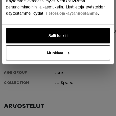
Käytämme evästeitä myös verkkosivuston
AVAA SOSIAAL
perustoimintoihin ja -asetuksiin. Lisätietoja evästeiden
käytöstämme löydät
Tietosuojakäytännöstämme
.
TUOTEKUVAT
TEKNISET TIEDOT
ARVOSTEL
Salli kaikki
TEKNISET TIEDOT
Muokkaa
TUNNUS
HGFT880-JR
AGE GROUP
Junior
COLLECTION
JetSpeed
ARVOSTELUT