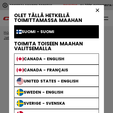
Pause the horizontal scroll animation.
00€ OSTOKSESTA ILMAINEN TOIMITUS
PALAUTUS
YLI 200€ OSTOKSESTA
YLI 200€ OSTOKSESTA ILMAINEN TOIMITUS
PALAUTU
×
OLET TÄLLÄ HETKELLÄ
0
FI
TOIMITTAMASSA MAAHAN
SUOMI - SUOMI
Home
Jääkiekkosuojat
View By Collection
Jetspeed - suojat
TOIMITA TOISEEN MAAHAN
VALITSEMALLA
CANADA - ENGLISH
CANADA - FRANÇAIS
UNITED STATES - ENGLISH
SWEDEN - ENGLISH
SVERIGE - SVENSKA