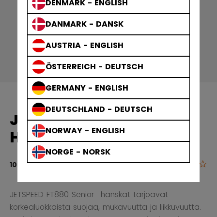
DENMARK - ENGLISH
DANMARK - DANSK
AUSTRIA - ENGLISH
ÖSTERREICH - DEUTSCH
GERMANY - ENGLISH
DEUTSCHLAND - DEUTSCH
JETSPEED FT880
NORWAY - ENGLISH
HANSKAT JUNIOR
NORGE - NORSK
0.0
4,9 out of 5 
109,90 €
JETSPEED FT880 Senior -hanskat tarjoavat
korkealuokkaista suojaa, mukavuutta ja liikkuvuutta.