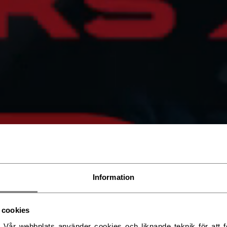
Information
 cookies
. Vår webbplats använder cookies och liknande teknik för att fö