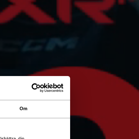
Om
rbättra din