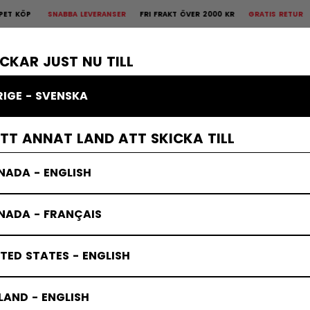
FRI FRAKT ÖVER 2000 KR
GRATIS RETUR
30 DAGARS ÖPPET KÖP
SNABB
is Retur
30 dagars öppet köp
×
KROPPSSKYDD
MÅLVAKT
KLÄDER
TILLBEHÖR
BANDY
REA
ICKAR JUST NU TILL
RIGE - SVENSKA
ETT ANNAT LAND ATT SKICKA TILL
NADA - ENGLISH
NADA - FRANÇAIS
TED STATES - ENGLISH
LAND - ENGLISH