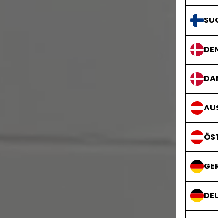
SU
DE
DA
AUS
ÖS
GE
DE