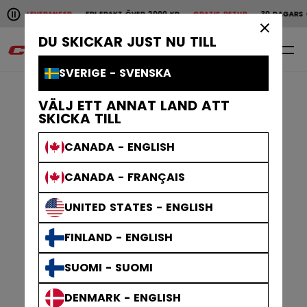
Pause the horizontal scroll animation.
BBA LEVERANSER
FRI FRAKT ÖVER 2000 KR
GRATIS RETUR
30 DAGARS ÖP
Snabba leveranser
Fri frakt över 2000 kr
Grat
×
DU SKICKAR JUST NU TILL
0
SV
SVERIGE - SVENSKA
VÄLJ ETT ANNAT LAND ATT
SKICKA TILL
CANADA - ENGLISH
CANADA - FRANÇAIS
UNITED STATES - ENGLISH
FINLAND - ENGLISH
SUOMI - SUOMI
DENMARK - ENGLISH