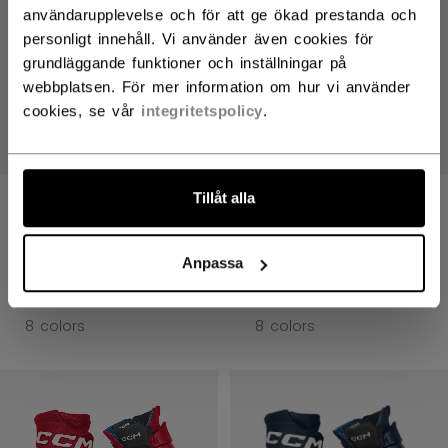
användarupplevelse och för att ge ökad prestanda och
personligt innehåll. Vi använder även cookies för
grundläggande funktioner och inställningar på
webbplatsen. För mer information om hur vi använder
cookies, se vår
integritetspolicy
.
Tillåt alla
JETSPEED FT8 PRO
JETSPEED FT8 PRO
HOCKEYHANDSKAR
HOCKEYHANDSKAR
SENIOR
SENIOR
Anpassa
2499,00 kr
2499,00 kr
8 colors
8 colors