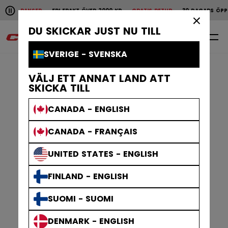
Pause the horizontal scroll animation.
ANSER
FRI FRAKT ÖVER 2000 KR
GRATIS RETUR
30 DAGARS ÖPPET KÖP
Snabba leveranser
Fri frakt över 2000 kr
Grat
×
DU SKICKAR JUST NU TILL
0
SV
SVERIGE - SVENSKA
VÄLJ ETT ANNAT LAND ATT
SKICKA TILL
CANADA - ENGLISH
CANADA - FRANÇAIS
UNITED STATES - ENGLISH
FINLAND - ENGLISH
SUOMI - SUOMI
DENMARK - ENGLISH