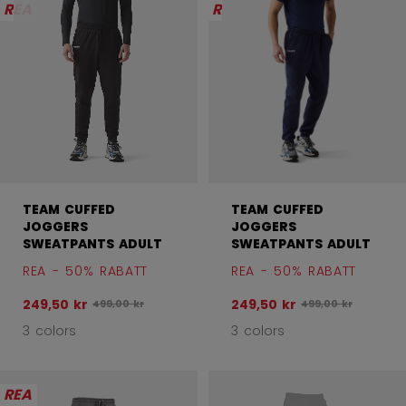
REA
REA
TEAM CUFFED
TEAM CUFFED
JOGGERS
JOGGERS
SWEATPANTS ADULT
SWEATPANTS ADULT
REA - 50% RABATT
REA - 50% RABATT
249,50 kr
249,50 kr
Ursprungligt pris före rabatt var
Ursprungligt pris f
499,00 kr
499,00 kr
3 colors
3 colors
REA