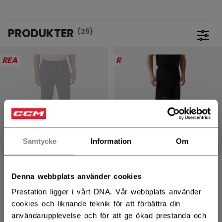
PRODUKTER
(26)
Öppna
REA
REA
Samtycke
Information
Om
VINTAGE JOGGER
TRÄNINGSSHORTS
Denna webbplats använder cookies
MJUKISBYXOR
REA - 50% RABATT
Prestation ligger i vårt DNA. Vår webbplats använder
REA - 50% RABATT
149,50 kr
Ursprungligt pris f
299,00 kr
cookies och liknande teknik för att förbättra din
299,50 kr
Ursprungligt pris före rabatt var
599,00 kr
användarupplevelse och för att ge ökad prestanda och
2 colors