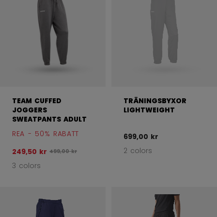
TEAM CUFFED
TRÄNINGSBYXOR
JOGGERS
LIGHTWEIGHT
SWEATPANTS ADULT
REA - 50% RABATT
699,00 kr
2 colors
249,50 kr
Ursprungligt pris före rabatt var
499,00 kr
3 colors