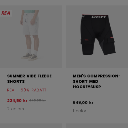
REA
SUMMER VIBE FLEECE
MEN'S COMPRESSION-
SHORTS
SHORT MED
HOCKEYSUSP
REA - 50% RABATT
224,50 kr
Ursprungligt pris före rabatt var
449,00 kr
649,00 kr
2 colors
1 color