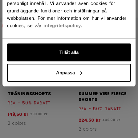
1 color
personligt innehåll. Vi använder även cookies för
grundläggande funktioner och inställningar på
webbplatsen. För mer information om hur vi använder
REA
REA
cookies, se vår
integritetspolicy
.
Tillåt alla
Anpassa
TRÄNINGSSHORTS
SUMMER VIBE FLEECE
SHORTS
REA - 50% RABATT
REA - 50% RABATT
149,50 kr
Ursprungligt pris före rabatt var
299,00 kr
224,50 kr
Ursprungligt pris f
449,00 kr
2 colors
2 colors