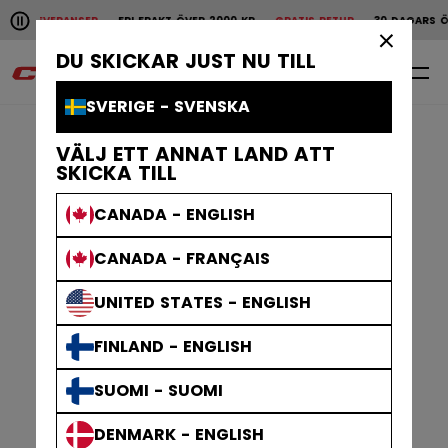
Pause the horizontal scroll animation.
LEVERANSER
FRI FRAKT ÖVER 2000 KR
GRATIS RETUR
30 DAGARS ÖPPET K
Snabba leveranser
Fri frakt över 2000 kr
Grat
×
DU SKICKAR JUST NU TILL
0
SV
SVERIGE - SVENSKA
VÄLJ ETT ANNAT LAND ATT
SKICKA TILL
CANADA - ENGLISH
CANADA - FRANÇAIS
UNITED STATES - ENGLISH
FINLAND - ENGLISH
SUOMI - SUOMI
DENMARK - ENGLISH